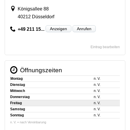
Königsallee 88
40212 Düsseldorf
Anzeigen
Anrufen
+49 211 15...
Eintrag bearbeiten
Öffnungszeiten
Montag
n. V.
Dienstag
n. V.
Mittwoch
n. V.
Donnerstag
n. V.
Freitag
n. V.
Samstag
n. V.
Sonntag
n. V.
n. V. = nach Vereinbarung