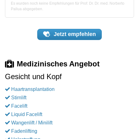
Es wurden noch keine Empfehlungen für Prof. Dr. Dr. med. Norberto
Pallua abgegeben.
Jetzt
empfehlen
Medizinisches Angebot
Gesicht und Kopf
Haartransplantation
Stirnlift
Facelift
Liquid Facelift
Wangenlift / Minilift
Fadenlifting