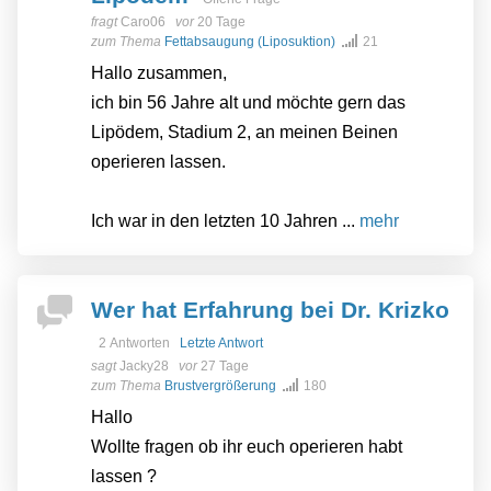
fragt
Caro06
vor
20 Tage
zum Thema
Fettabsaugung (Liposuktion)
21
Hallo zusammen,
ich bin 56 Jahre alt und möchte gern das
Lipödem, Stadium 2, an meinen Beinen
operieren lassen.
Ich war in den letzten 10 Jahren ...
mehr
Wer hat Erfahrung bei Dr. Krizko
2 Antworten
Letzte Antwort
sagt
Jacky28
vor
27 Tage
zum Thema
Brustvergrößerung
180
Hallo
Wollte fragen ob ihr euch operieren habt
lassen ?