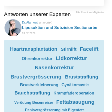
Alle Premium-Mitglieder
Antworten unserer Experten
Dr. Alamouti
antwortet
Liposuktion und Subzision Sectionarbe
13.02.2026
Facelift
Haartransplantation
Stirnlift
Lidkorrektur
Ohrenkorrektur
Nasenkorrektur
Brustvergrösserung
Bruststraffung
Brustverkleinerung
Gynäkomastie
Bauchstraffung
Krampfaderoperation
Fettabsaugung
Verödung Besenreiser
Penisvergrösserung mit Eigenfett