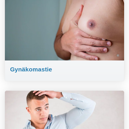
©
Gynäkomastie