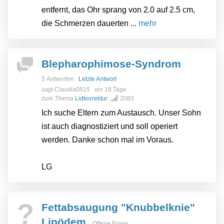
entfernt, das Ohr sprang von 2.0 auf 2.5 cm,
die Schmerzen dauerten ...
mehr
Blepharophimose-Syndrom
5 Antworten
Letzte Antwort
sagt
Claudia0815
vor
18 Tage
zum Thema
Lidkorrektur
2083
Ich suche Eltern zum Austausch. Unser Sohn
ist auch diagnostiziert und soll operiert
werden. Danke schon mal im Voraus.
LG
?
Fettabsaugung "Knubbelknie"
Lipödem
Offene Frage