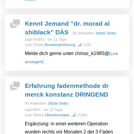
Kennt Jemand "dr. morad al
shiblack" DÄS
28 Antworten
(letzte Seite)
sagt
Tini851
vor
11 Tage
zum Thema
Brustvergrößerung
1200
Melde dich gerne unter chrissi_k1985@
[Link
anzeigen]
Erfahrung fadenmethode dr
merck konstanz DRINGEND
45 Antworten
(letzte Seite)
sagt
Ohr4
vor
14 Tage
zum Thema
Ohrenkorrektur
15364
Ergänzung: in einer weiteren Operation
wurden rechts vor Monaten 2 der 3 Fäden