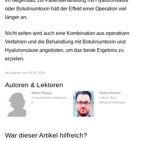
Im Gegensatz zur Faltenbehandlung mit Hyaluronsäure
oder Botulinumtoxin hält der Effekt einer Operation viel
länger an.
Nicht selten wird auch eine Kombination aus operativen
Verfahren und die Behandlung mit Botulinumtoxin und
Hyaluronsäure angeboten, um das beste Ergebnis zu
erzielen.
aktualisiert am 06.06.2019
Autoren & Lektoren
Maria Prigge
Volker Kittlas
Gesundheitsredakteuri
Lektor, Arzt,
n
Medizinredakteur
War dieser Artikel hilfreich?