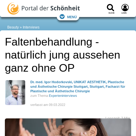
Suche
Login
Menü
Beauty
Interviews
Faltenbehandlung -
natürlich jung aussehen
ganz ohne OP
Dr. med. Igor Hodorkovski, UNIKAT AESTHETIK, Plastische
und Ästhetische Chirurgie Stuttgart, Stuttgart, Facharzt für
Plastische und Ästhetische Chirurgie
zum Thema
Experteninterviews
verfasst am 09.03.2022
Lesezeit: 2 Min.