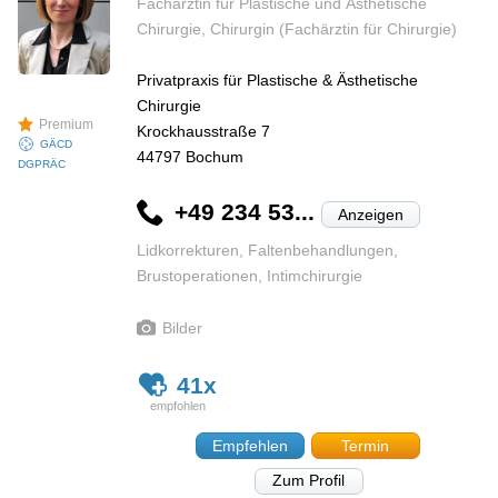
Fachärztin für Plastische und Ästhetische
Chirurgie, Chirurgin (Fachärztin für Chirurgie)
Privatpraxis für Plastische & Ästhetische
Chirurgie
Premium
Krockhausstraße 7
GÄCD
44797
Bochum
DGPRÄC
+49 234 53...
Anzeigen
Lidkorrekturen, Faltenbehandlungen,
Brustoperationen, Intimchirurgie
Bilder
41x
Empfehlen
Termin
Zum Profil