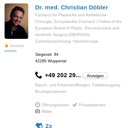
Dr. med. Christian
Döbler
Facharzt für Plastische und Ästhetische
Chirurgie, Europäischer Facharzt / Fellow of the
European Board of Plastic, Reconstructive and
Aesthetic Surgery (EBOPRAS)
Zusatzbezeichnung: Handchirurgie
Premium
DGPRÄC
Siegesstr. 84
42285
Wuppertal
+49 202 29...
Anzeigen
Bauch- und Körperstraffungen, Fettabsaugung,
Brustoperationen
Öffnungszeiten
Privatpatienten
Bilder
2x