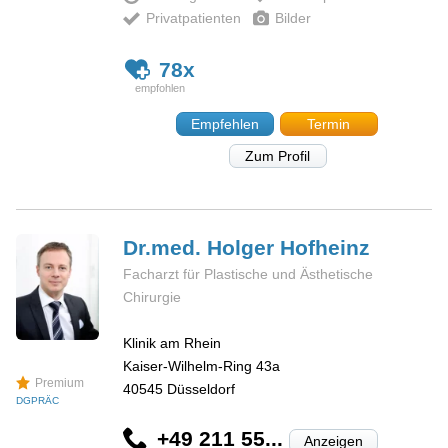
Privatpatienten
Bilder
78x
Empfehlen
Termin
Zum Profil
Dr.med. Holger
Hofheinz
Facharzt für Plastische und Ästhetische
Chirurgie
Klinik am Rhein
Kaiser-Wilhelm-Ring 43a
Premium
40545
Düsseldorf
DGPRÄC
+49 211 55...
Anzeigen