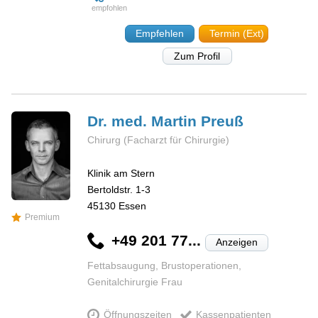
Empfehlen
Termin (Ext)
Zum Profil
Dr. med. Martin
Preuß
Chirurg (Facharzt für Chirurgie)
Klinik am Stern
Bertoldstr. 1-3
45130
Essen
Premium
+49 201 77...
Anzeigen
Fettabsaugung, Brustoperationen,
Genitalchirurgie Frau
Öffnungszeiten
Kassenpatienten