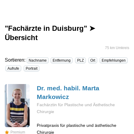
"Fachärzte in Duisburg" ➤
Übersicht
75 km Umkreis
Sortieren:
Nachname
Entfernung
PLZ
Ort
Empfehlungen
Aufrufe
Portrait
Dr. med. habil. Marta
Markowicz
Fachärztin für Plastische und Ästhetische
Chirurgie
Privatpraxis für plastische und ästhetische
Chirurgie
Premium