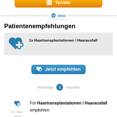
Termin
Menü
Patientenempfehlungen
1x
Haartransplantationen / Haarausfall
Jetzt
empfehlen
Vorherige
1
Nächste
Für
Haartransplantationen / Haarausfall
empfohlen
12. Nov.
2010