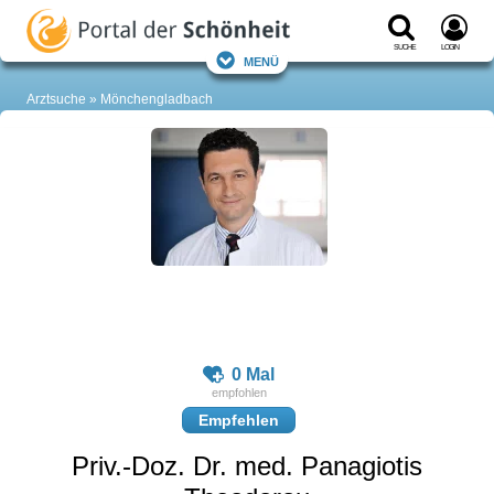
Suche
Login
Menü
Arztsuche
Mönchengladbach
0 Mal
Empfehlen
Priv.-Doz. Dr. med. Panagiotis