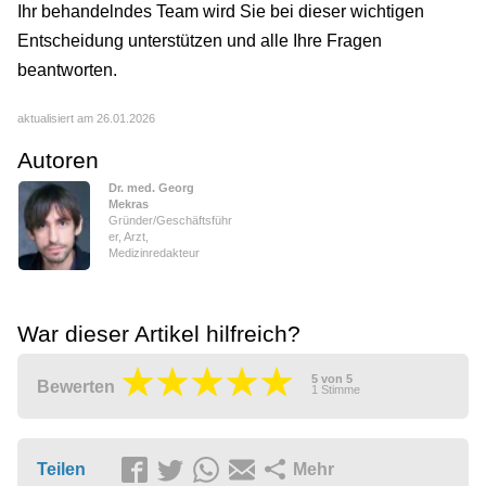
Ihr behandelndes Team wird Sie bei dieser wichtigen
Entscheidung unterstützen und alle Ihre Fragen
beantworten.
aktualisiert am 26.01.2026
Autoren
Dr. med. Georg
Mekras
Gründer/Geschäftsführ
er, Arzt,
Medizinredakteur
War dieser Artikel hilfreich?
5
von
5
Bewerten
1
Stimme
Teilen
Mehr