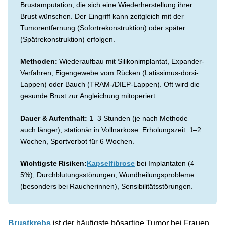
Brustamputation, die sich eine Wiederherstellung ihrer
Brust wünschen. Der Eingriff kann zeitgleich mit der
Tumorentfernung (Sofortrekonstruktion) oder später
(Spätrekonstruktion) erfolgen.
Methoden:
Wiederaufbau mit Silikonimplantat, Expander-
Verfahren, Eigengewebe vom Rücken (Latissimus-dorsi-
Lappen) oder Bauch (TRAM-/DIEP-Lappen). Oft wird die
gesunde Brust zur Angleichung mitoperiert.
Dauer & Aufenthalt:
1–3 Stunden (je nach Methode
auch länger), stationär in Vollnarkose. Erholungszeit: 1–2
Wochen, Sportverbot für 6 Wochen.
Wichtigste Risiken:
Kapselfibrose
bei Implantaten (4–
5%), Durchblutungsstörungen, Wundheilungsprobleme
(besonders bei Raucherinnen), Sensibilitätsstörungen.
Brustkrebs
ist der häufigste bösartige Tumor bei Frauen.