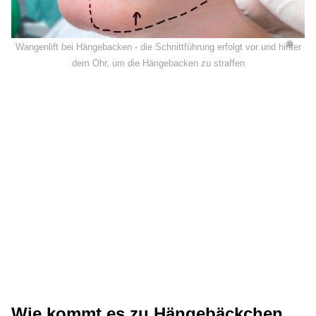
©
Wangenlift bei Hängebacken - die Schnittführung erfolgt vor und hinter
dem Ohr, um die Hängebacken zu straffen
Wie kommt es zu Hängebäckchen