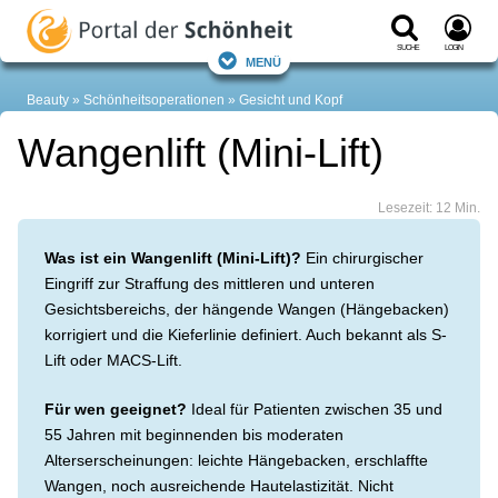
Suche
Login
Menü
Beauty
Schönheitsoperationen
Gesicht und Kopf
Wangenlift (Mini-Lift)
Lesezeit: 12 Min.
Was ist ein Wangenlift (Mini-Lift)?
Ein chirurgischer
Eingriff zur Straffung des mittleren und unteren
Gesichtsbereichs, der hängende Wangen (Hängebacken)
korrigiert und die Kieferlinie definiert. Auch bekannt als S-
Lift oder MACS-Lift.
Für wen geeignet?
Ideal für Patienten zwischen 35 und
55 Jahren mit beginnenden bis moderaten
Alterserscheinungen: leichte Hängebacken, erschlaffte
Wangen, noch ausreichende Hautelastizität. Nicht