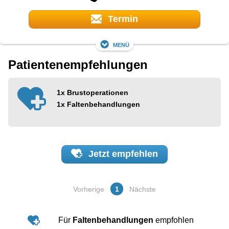
Termin
Menü
Patientenempfehlungen
1x
Brustoperationen
1x
Faltenbehandlungen
Jetzt
empfehlen
Vorherige
1
Nächste
Für
Faltenbehandlungen
empfohlen