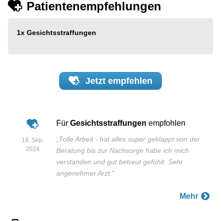
Patientenempfehlungen
1x
Gesichtsstraffungen
Jetzt
empfehlen
Für
Gesichtsstraffungen
empfohlen
„
Tolle Arbeit - hat alles super geklappt von der
18. Sep.
2024
Beratung bis zur Nachsorge habe ich mich
verstanden und gut betreut gefühlt. Sehr
angenehmer Arzt.
”
Mehr