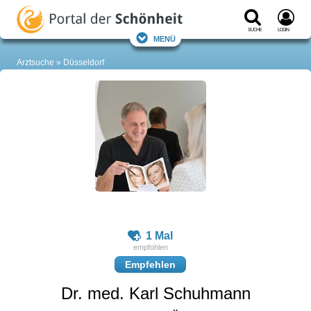
Suche
Login
Menü
Arztsuche
Düsseldorf
1 Mal
Empfehlen
Dr. med. Karl Schuhmann