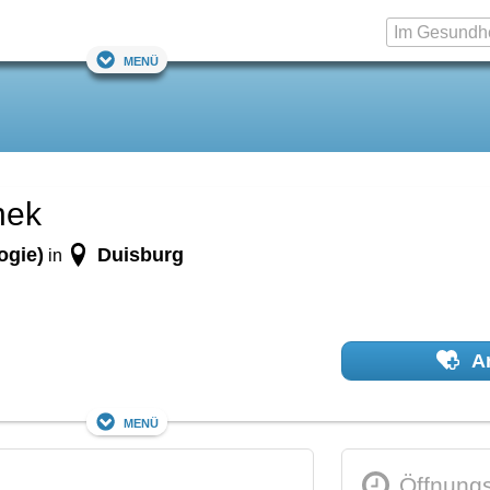
Menü
nek
ogie)
Duisburg
in
Ar
Menü
Öffnungs