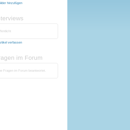
ilder hinzufügen
nterviews
fentlicht
rtikel verfassen
fragen im Forum
ine Fragen im Forum beantwortet.