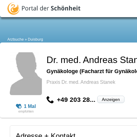
Arztsuche
Duisburg
Dr. med. Andreas Sta
Gynäkologe (Facharzt für Gynäkol
Praxis Dr. med. Andreas Stanek
+49 203 28...
Anzeigen
1 Mal
Adresse + Kontakt