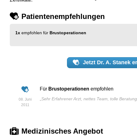
Patientenempfehlungen
1x
empfohlen für
Brustoperationen
Jetzt
Dr. A. Stanek
e
Für
Brustoperationen
empfohlen
„
Sehr Erfahrener Arzt, nettes Team, tolle Beratung
08. Juni
2011
Medizinisches Angebot