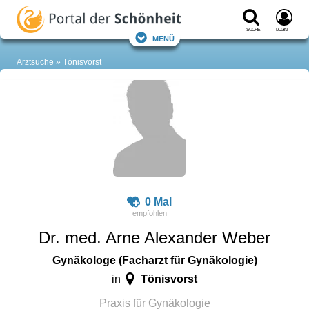
Suche
Login
Menü
Arztsuche
Tönisvorst
0 Mal
Dr. med. Arne Alexander Weber
Gynäkologe (Facharzt für Gynäkologie)
Tönisvorst
in
Praxis für Gynäkologie