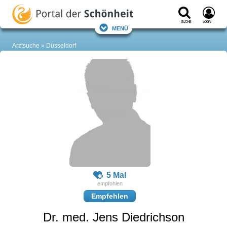
Suche
Login
Menü
Arztsuche
Düsseldorf
5 Mal
Empfehlen
Dr. med. Jens Diedrichson