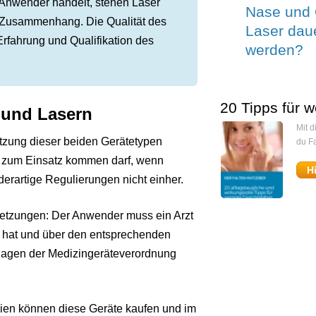
 Anwender handelt, stehen Laser
Nase und 
 Zusammenhang. Die Qualität des
Laser daue
rfahrung und Qualifikation des
werden?
20 Tipps für w
 und Lasern
Mit 
utzung dieser beiden Gerätetypen
du Fa
n zum Einsatz kommen darf, wenn
H
erartige Regulierungen nicht einher.
setzungen: Der Anwender muss ein Arzt
ht hat und über den entsprechenden
flagen der Medizingeräteverordnung
aien können diese Geräte kaufen und im