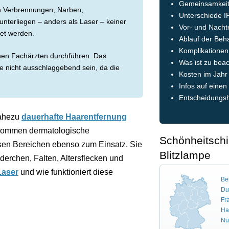
Gemeinsamkeite
 Verbrennungen, Narben,
Unterschiede IP
nterliegen – anders als Laser – keiner
Vor- und Nachte
et werden.
Ablauf der Beh
Komplikationen
nen Fachärzten durchführen. Das
Was ist zu bea
te nicht ausschlaggebend sein, da die
Kosten im Jahr
Infos auf einen 
Entscheidungsh
nahezu
dauerhafte Haarentfernung
s kommen dermatologische
Schönheitschir
esen Bereichen ebenso zum Einsatz. Sie
Blitzlampe
erchen, Falten, Altersflecken und
Laser
und wie funktioniert diese
Ber
Du
Fr
Ha
Nü