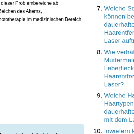
 dieser Problembereiche ab:
Welche S
Zeichen des Alterns,
können bei
ototherapie im medizinischen Bereich.
dauerhaft
Haarentfe
Laser auft
Wie verhal
Muttermal
Leberfleck
Haarentfe
Laser?
Welche Ha
Haartypen 
dauerhaft
mit dem L
Inwiefern