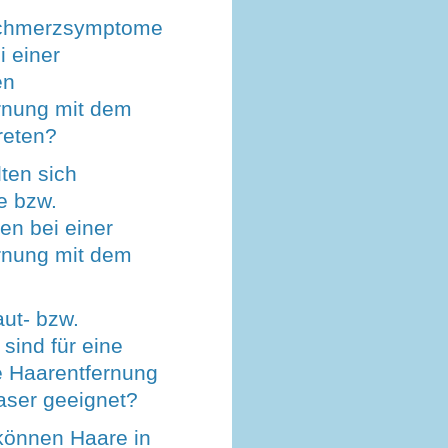
chmerzsymptome
 einer
en
rnung mit dem
reten?
ten sich
e bzw.
en bei einer
rnung mit dem
ut- bzw.
sind für eine
e Haarentfernung
aser geeignet?
 können Haare in