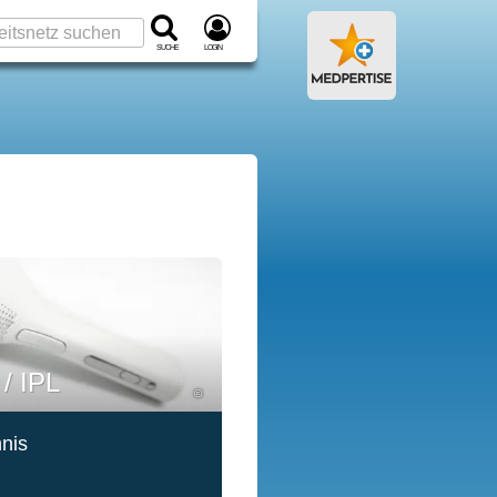
Suche
Login
 / IPL
©
hnis