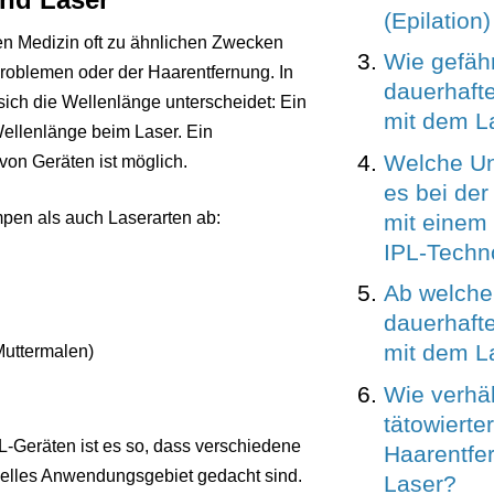
(Epilation)
n Medizin oft zu ähnlichen Zwecken
Wie gefähr
roblemen oder der Haarentfernung. In
dauerhaft
sich die Wellenlänge unterscheidet: Ein
mit dem L
Wellenlänge beim Laser. Ein
Welche Un
on Geräten ist möglich.
es bei der
en als auch Laserarten ab:
mit einem
IPL-Techn
Ab welchem
dauerhaft
mit dem L
Muttermalen)
Wie verhäl
tätowierte
L-Geräten ist es so, dass verschiedene
Haarentfe
zielles Anwendungsgebiet gedacht sind.
Laser?