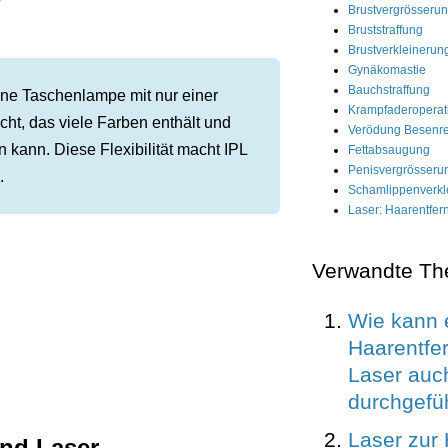
Brustvergrösseru
Bruststraffung
Brustverkleinerun
Gynäkomastie
Bauchstraffung
ine Taschenlampe mit nur einer
Krampfaderoperat
icht, das viele Farben enthält und
Verödung Besenre
 kann. Diese Flexibilität macht IPL
Fettabsaugung
Penisvergrösserun
.
Schamlippenverkl
Laser: Haarentfern
Verwandte T
Wie kann 
Haarentfe
Laser auc
durchgefü
Laser zur
nd Laser