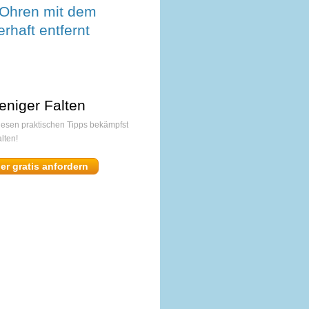
Ohren mit dem
rhaft entfernt
eniger Falten
diesen praktischen Tipps bekämpfst
lten!
ier gratis anfordern