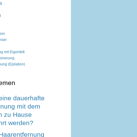
ng
g
ion
iser
g mit Eigenfett
einerung
ung (Epilation)
hemen
eine dauerhafte
rnung mit dem
h zu Hause
hrt werden?
 Haarentfernung