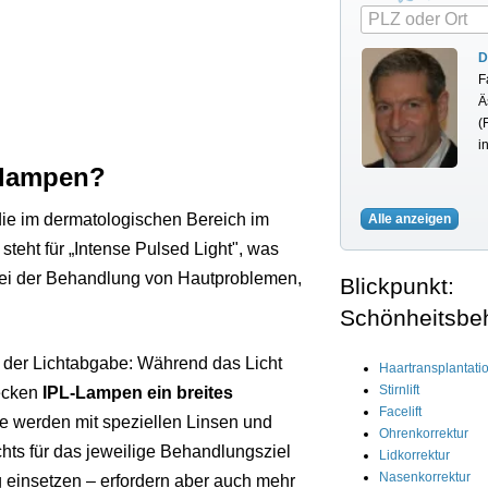
D
F
Ä
(
i
zlampen?
die im dermatologischen Bereich im
Alle anzeigen
teht für „Intense Pulsed Light", was
r bei der Behandlung von Hautproblemen,
Blickpunkt:
Schönheitsbe
n der Lichtabgabe: Während das Licht
Haartransplantati
Stirnlift
decken
IPL-Lampen ein breites
Facelift
e werden mit speziellen Linsen und
Ohrenkorrektur
hts für das jeweilige Behandlungsziel
Lidkorrektur
Nasenkorrektur
ig einsetzen – erfordern aber auch mehr