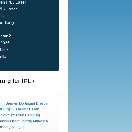
n IPL / Laser
L / Laser
ile
andlung
chten?
 2026
Blick
ilfe
urg für IPL /
lin
Bremen
Dortmund
Dresden
isburg
Düsseldorf
Essen
ankfurt am Main
Hamburg
nnover
Köln
Leipzig
München
rnberg
Stuttgart