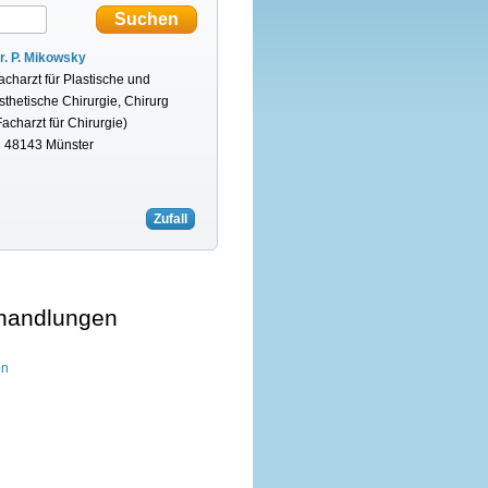
r. P. Mikowsky
acharzt für Plastische und
sthetische Chirurgie, Chirurg
Facharzt für Chirurgie)
n 48143 Münster
Zufall
handlungen
on