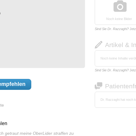
n
Noch keine Bilder
n
Sind Sie Dr. Razzaghi?
Jetz
Artikel & I
Noch keine Inhalte veröf
Sind Sie Dr. Razzaghi?
Jetz
mpfehlen
Patienten
Dr. Razzaghi hat noch 
te
len
ch getraut meine OberLider straffen zu