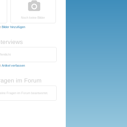
Noch keine Bilder
t
Bilder hinzufügen
nterviews
fentlicht
t
Artikel verfassen
fragen im Forum
keine Fragen im Forum beantwortet.