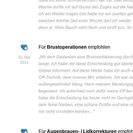
Woche durfte ich auf Grund des Zuges auf die N
ich ein Mieder tragen (ich hatte mir ein zweites g
waschen konnte.Seit einer Woche darf ich wieder
denn je. Mein Bauch sieht flach und straff aus. S
Für
Brustoperationen
empfohlen
„
Mit dem Gedanken eine Brustverkleinerung durchf
01. Mai
2014
lange. Ich habe mir diese Entscheidung gut überle
Gebiet informiert. Auf diese Weise habe ich auch 
OP-Technik, dem inneren BH, erfahren. Ich war natü
außergewöhnlich klang. Nach meinem Beratungsges
begeistert. Ich entschied mich dafür meine OP be
habe die Entscheidung bis heute nicht im Geringst
sehr feine Narben, eine schöne Größe und eine ric
mir nicht vorstellen können…
”
Für
Augenbrauen- / Lidkorrekturen
empfoh