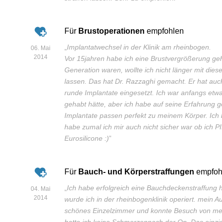
Für
Brustoperationen
empfohlen
„
Implantatwechsel in der Klinik am rheinbogen.
06. Mai
2014
Vor 15jahren habe ich eine Brustvergrößerung geh
Generation waren, wollte ich nicht länger mit die
lassen. Das hat Dr. Razzaghi gemacht. Er hat au
runde Implantate eingesetzt. Ich war anfangs etwa
gehabt hätte, aber ich habe auf seine Erfahrung ge
Implantate passen perfekt zu meinem Körper. Ich 
habe zumal ich mir auch nicht sicher war ob ich PI
Eurosilicone :)
”
Für
Bauch- und Körperstraffungen
empfoh
„
Ich habe erfolgreich eine Bauchdeckenstraffung 
04. Mai
2014
wurde ich in der rheinbogenklinik operiert. mein Au
schönes Einzelzimmer und konnte Besuch von me
hatte ich keine Schmerzennach der Op. Das einzi