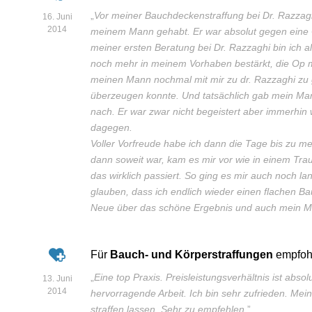
„
Vor meiner Bauchdeckenstraffung bei Dr. Razzagh
16. Juni
2014
meinem Mann gehabt. Er war absolut gegen eine OP
meiner ersten Beratung bei Dr. Razzaghi bin ich 
noch mehr in meinem Vorhaben bestärkt, die Op m
meinen Mann nochmal mit mir zu dr. Razzaghi zu 
überzeugen konnte. Und tatsächlich gab mein Ma
nach. Er war zwar nicht begeistert aber immerhin
dagegen.
Voller Vorfreude habe ich dann die Tage bis zu m
dann soweit war, kam es mir vor wie in einem Trau
das wirklich passiert. So ging es mir auch noch l
glauben, dass ich endlich wieder einen flachen Ba
Neue über das schöne Ergebnis und auch mein Ma
Für
Bauch- und Körperstraffungen
empfoh
„
Eine top Praxis. Preisleistungsverhältnis ist abs
13. Juni
2014
hervorragende Arbeit. Ich bin sehr zufrieden. Mei
straffen lassen. Sehr zu empfehlen.
”