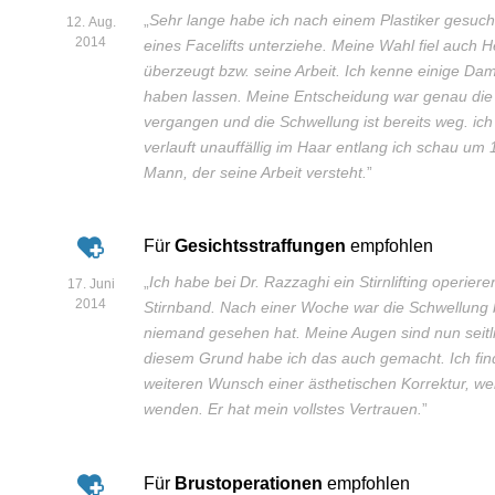
„
Sehr lange habe ich nach einem Plastiker gesucht
12. Aug.
2014
eines Facelifts unterziehe. Meine Wahl fiel auch H
überzeugt bzw. seine Arbeit. Ich kenne einige Dame
haben lassen. Meine Entscheidung war genau die
vergangen und die Schwellung ist bereits weg. ich 
verlauft unauffällig im Haar entlang ich schau um 
Mann, der seine Arbeit versteht.
”
Für
Gesichtsstraffungen
empfohlen
„
Ich habe bei Dr. Razzaghi ein Stirnlifting operier
17. Juni
2014
Stirnband. Nach einer Woche war die Schwellung 
niemand gesehen hat. Meine Augen sind nun seit
diesem Grund habe ich das auch gemacht. Ich fin
weiteren Wunsch einer ästhetischen Korrektur, we
wenden. Er hat mein vollstes Vertrauen.
”
Für
Brustoperationen
empfohlen