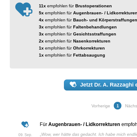
11x
empfohlen für
Brustoperationen
5x
empfohlen für
Augenbrauen- / Lidkorrekture
4x
empfohlen für
Bauch- und Körperstraffunge
3x
empfohlen für
Faltenbehandlungen
3x
empfohlen für
Gesichtsstraffungen
2x
empfohlen für
Nasenkorrekturen
1x
empfohlen für
Ohrkorrekturen
1x
empfohlen für
Fettabsaugung
Jetzt
Dr. A. Razzaghi
e
Vorherige
1
Nächs
Für
Augenbrauen- / Lidkorrekturen
empfoh
„
Wow, wer hätte das gedacht. Ich habe mich endli
09. Sep.