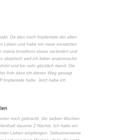
abt. Da dies noch Implantate der alten
sen Leben und habe mir neue einsetzten
ch meine brustform etwas verändert und
s skeptisch weil ich lieber anatomische
hört und bin sehr glücklich damit. Die
bin froh dass ich diesen Weg gewagt
P Implantate hatte. Jetzt habe ich
len
hinter mich gebracht. Vor sieben Wochen
fenthalt dauerte 2 Nächte. Ich hatte ein
inen Lieben empfangen. Seltsamerweise
ge Leid war mein Rücken, denn die erste