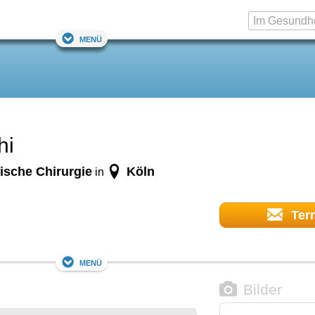
Menü
hi
tische Chirurgie
Köln
in
Ter
Menü
Bilder