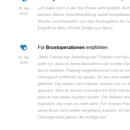
„
Ich habe mich in der der Praxis wohl gefühlt. Au
06. Apr.
2014
betreut. Meine Unterlidstraffung verlief komplikat
Woche verschwunden und das Endergebnis für mi
Eingriff im März 2014H.Schlier aus Bonn
”
Für
Brustoperationen
empfohlen
„
Mein Freund hat Jahrelang viel Trainiert und hat 
04. Apr.
2014
weiß ich, dass es keine Ausnahme war sonder Gyn
durch weiteres Training wegbekommen und ist so
chirurgisch entfernen zu lassen. Es war eine rela
gleichen Tag wieder nach Hause, musste nur zu den 
gewusst, dass er da war bzw wäre ich nicht mit do
dass er hat etwas machen lassen. Die Narben sind 
männlich, das man es nicht sieht. Für meinen Freun
seine Brust nicht weiter vergebens trainiert. Ich bi
Chirurgenwahl genau die richtige war.
”