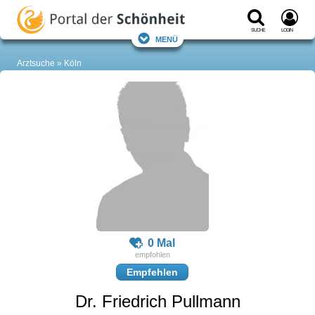
Suche
Login
Menü
Arztsuche
Köln
0 Mal
Empfehlen
Dr. Friedrich Pullmann