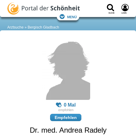
Suche
Login
Menü
Arztsuche
Bergisch Gladbach
0 Mal
Empfehlen
Dr. med. Andrea Radely