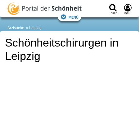
Suche
Login
Menü
Arztsuche
Leipzig
Schönheitschirurgen in
Leipzig