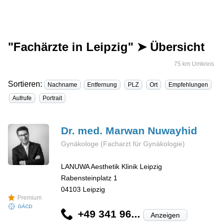
"Fachärzte in Leipzig" ➤ Übersicht
75 km Umkreis
Sortieren:
Nachname
Entfernung
PLZ
Ort
Empfehlungen
Aufrufe
Portrait
Dr. med. Marwan
Nuwayhid
Gynäkologe (Facharzt für Gynäkologie)
LANUWA Aesthetik Klinik Leipzig
Rabensteinplatz 1
04103
Leipzig
Premium
GÄCD
+49 341 96...
Anzeigen