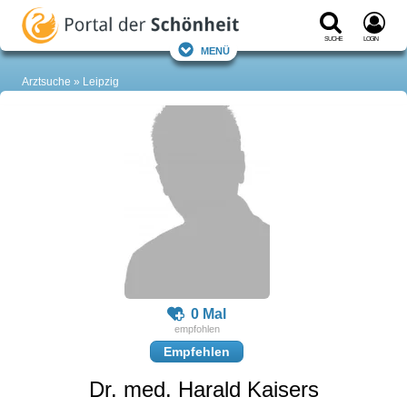
Suche
Login
Menü
Arztsuche
Leipzig
0 Mal
Empfehlen
Dr. med. Harald Kaisers