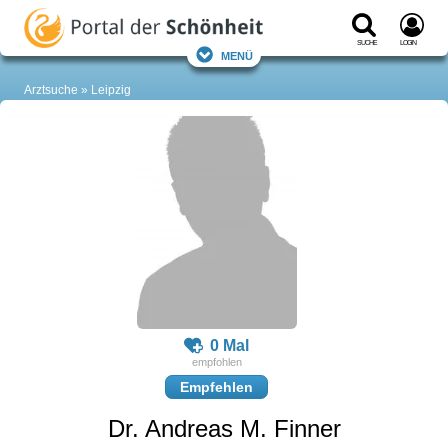
Suche
Login
Menü
Arztsuche
Leipzig
0 Mal
Empfehlen
Dr. Andreas M. Finner