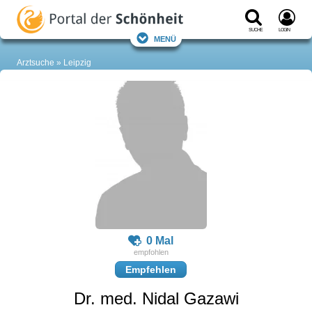
Suche
Login
Menü
Arztsuche
Leipzig
0 Mal
Empfehlen
Dr. med. Nidal Gazawi