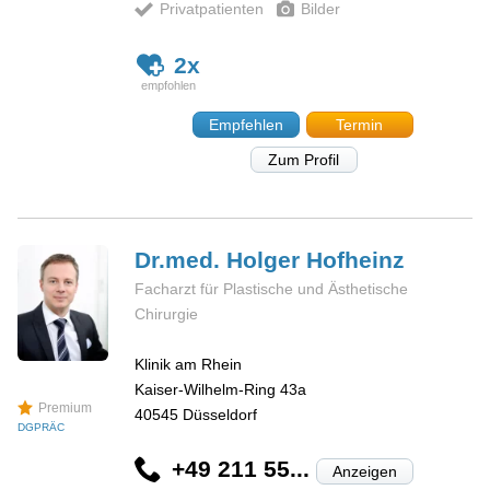
Privatpatienten
Bilder
2x
Empfehlen
Termin
Zum Profil
Dr.med. Holger
Hofheinz
Facharzt für Plastische und Ästhetische
Chirurgie
Klinik am Rhein
Kaiser-Wilhelm-Ring 43a
Premium
40545
Düsseldorf
DGPRÄC
+49 211 55...
Anzeigen