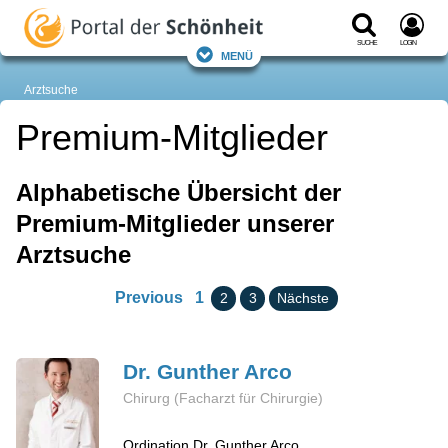
Suche
Login
Menü
Arztsuche
Premium-Mitglieder
Alphabetische Übersicht der
Premium-Mitglieder unserer
Arztsuche
Previous
1
2
3
Nächste
Dr. Gunther
Arco
Chirurg (Facharzt für Chirurgie)
Ordination Dr. Gunther Arco