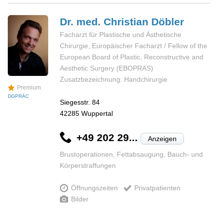
Dr. med. Christian
Döbler
Facharzt für Plastische und Ästhetische
Chirurgie, Europäischer Facharzt / Fellow of the
European Board of Plastic, Reconstructive and
Aesthetic Surgery (EBOPRAS)
Zusatzbezeichnung: Handchirurgie
Premium
DGPRÄC
Siegesstr. 84
42285
Wuppertal
+49 202 29...
Anzeigen
Brustoperationen, Fettabsaugung, Bauch- und
Körperstraffungen
Öffnungszeiten
Privatpatienten
Bilder