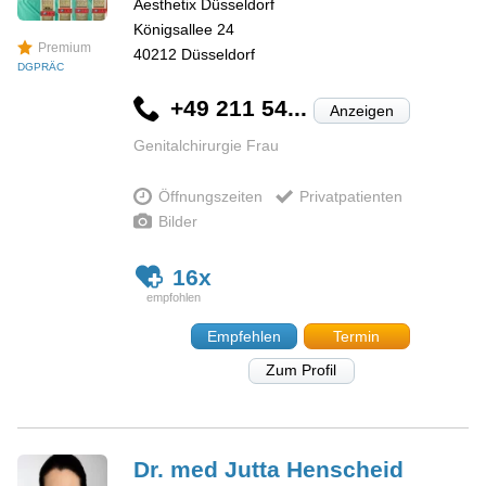
Aesthetix Düsseldorf
Königsallee 24
Premium
40212
Düsseldorf
DGPRÄC
+49 211 54...
Anzeigen
Genitalchirurgie Frau
Öffnungszeiten
Privatpatienten
Bilder
16x
Empfehlen
Termin
Zum Profil
Dr. med Jutta
Henscheid