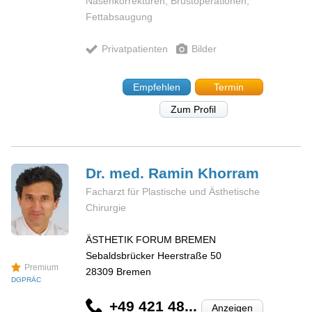
Nasenkorrekturen, Brustoperationen,
Fettabsaugung
Privatpatienten
Bilder
Empfehlen
Termin
Zum Profil
Dr. med. Ramin
Khorram
Facharzt für Plastische und Ästhetische
Chirurgie
ÄSTHETIK FORUM BREMEN
Sebaldsbrücker Heerstraße 50
Premium
28309
Bremen
DGPRÄC
+49 421 48...
Anzeigen