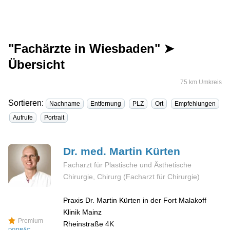
"Fachärzte in Wiesbaden" ➤
Übersicht
75 km Umkreis
Sortieren:
Nachname
Entfernung
PLZ
Ort
Empfehlungen
Aufrufe
Portrait
Dr. med. Martin
Kürten
Facharzt für Plastische und Ästhetische
Chirurgie, Chirurg (Facharzt für Chirurgie)
Praxis Dr. Martin Kürten in der Fort Malakoff
Klinik Mainz
Premium
Rheinstraße 4K
DGPRÄC