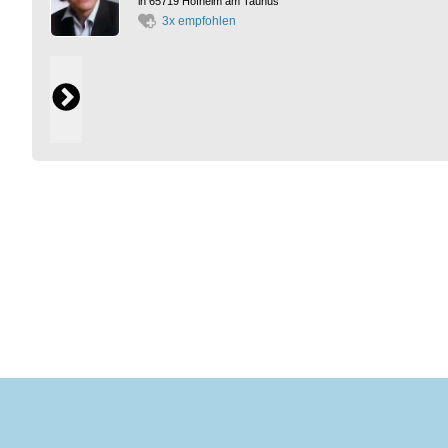
in 65719 Hofheim am Taunus
3x empfohlen
miomedi
Start
K