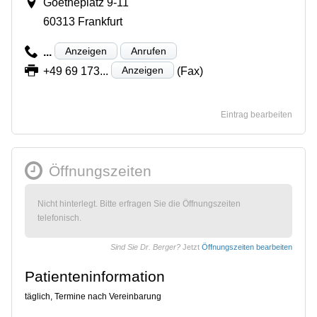
Goetheplatz 9-11
60313 Frankfurt
Anzeigen
Anrufen
...
Anzeigen
+49 69 173...
(Fax)
Eintrag bearbeiten
Öffnungszeiten
Nicht hinterlegt. Bitte erfragen Sie die Öffnungszeiten
telefonisch.
Sind Sie Dr. Berger?
Jetzt
Öffnungszeiten bearbeiten
Patienteninformation
täglich, Termine nach Vereinbarung