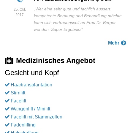
„
Wer eine sehr gute und fachlich äussert
25. Okt.
2017
kompetente Beratung und Behandlung möchte
kann sich vertrauensvoll an Frau Dr. Berger
wenden. Super Ergebnis!
”
Mehr
Medizinisches Angebot
Gesicht und Kopf
Haartransplantation
Stirnlift
Facelift
Wangenlift / Minilift
Facelift mit Stammzellen
Fadenlifting
Halsstraffung