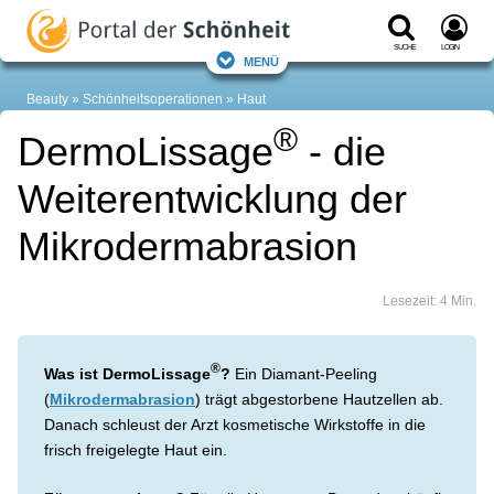
Suche
Login
Menü
Beauty
Schönheitsoperationen
Haut
®
DermoLissage
- die
Weiterentwicklung der
Mikrodermabrasion
Lesezeit: 4 Min.
®
Was ist DermoLissage
?
Ein Diamant-Peeling
(
Mikrodermabrasion
) trägt abgestorbene Hautzellen ab.
Danach schleust der Arzt kosmetische Wirkstoffe in die
frisch freigelegte Haut ein.