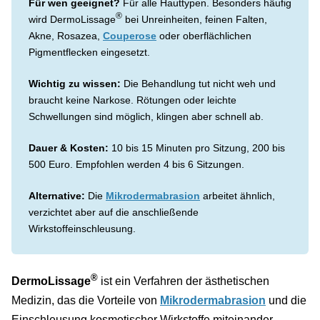
Für wen geeignet?
Für alle Hauttypen. Besonders häufig
®
wird DermoLissage
bei Unreinheiten, feinen Falten,
Akne, Rosazea,
Couperose
oder oberflächlichen
Pigmentflecken eingesetzt.
Wichtig zu wissen:
Die Behandlung tut nicht weh und
braucht keine Narkose. Rötungen oder leichte
Schwellungen sind möglich, klingen aber schnell ab.
Dauer & Kosten:
10 bis 15 Minuten pro Sitzung, 200 bis
500 Euro. Empfohlen werden 4 bis 6 Sitzungen.
Alternative:
Die
Mikrodermabrasion
arbeitet ähnlich,
verzichtet aber auf die anschließende
Wirkstoffeinschleusung.
®
DermoLissage
ist ein Verfahren der ästhetischen
Medizin, das die Vorteile von
Mikrodermabrasion
und die
Einschleusung kosmetischer Wirkstoffe miteinander