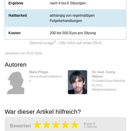
Ergebnis
nach 4 bis 6 Sitzungen
Haltbarkeit
abhängig von regelmäßigen
Folgebehandlungen
Kosten
200 bis 500 Euro pro Sitzung
®
DermoLissage
- Alle Infos auf einen Blick
aktualisiert am 26.02.2026
Autoren
Maria Prigge
Dr. med. Georg
Gesundheitsredakteuri
Mekras
n
Gründer/Geschäftsführ
er, Arzt,
Medizinredakteur
War dieser Artikel hilfreich?
5
von
5
Bewerten
1
Stimme