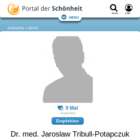
Suche
Login
Menü
Arztsuche
Berlin
0 Mal
Empfehlen
Dr. med. Jaroslaw Tribull-Potapczuk