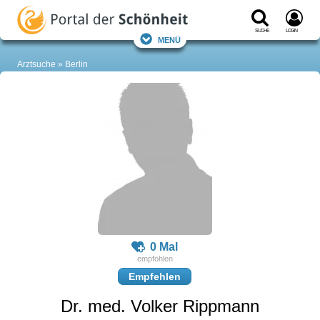
Suche
Login
Menü
Arztsuche
Berlin
0 Mal
Empfehlen
Dr. med. Volker Rippmann