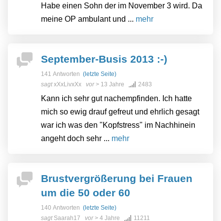
Habe einen Sohn der im November 3 wird. Da
meine OP ambulant und ...
mehr
September-Busis 2013 :-)
141 Antworten
(letzte Seite)
sagt
xXxLivxXx
vor
> 13 Jahre
2483
Kann ich sehr gut nachempfinden. Ich hatte
mich so ewig drauf gefreut und ehrlich gesagt
war ich was den "Kopfstress" im Nachhinein
angeht doch sehr ...
mehr
Brustvergrößerung bei Frauen
um die 50 oder 60
140 Antworten
(letzte Seite)
sagt
Saarah17
vor
> 4 Jahre
11211