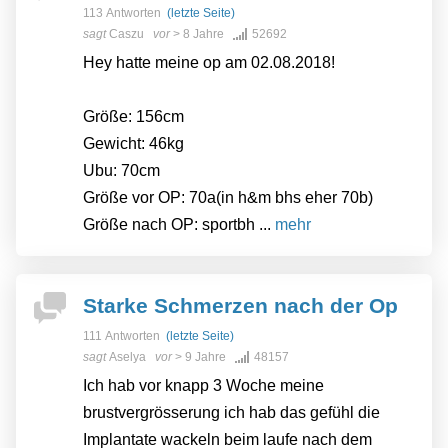
113 Antworten
(letzte Seite)
sagt
Caszu
vor
> 8 Jahre
52692
Hey hatte meine op am 02.08.2018!
Größe: 156cm
Gewicht: 46kg
Ubu: 70cm
Größe vor OP: 70a(in h&m bhs eher 70b)
Größe nach OP: sportbh ...
mehr
Starke Schmerzen nach der Op
111 Antworten
(letzte Seite)
sagt
Aselya
vor
> 9 Jahre
48157
Ich hab vor knapp 3 Woche meine
brustvergrösserung ich hab das gefühl die
Implantate wackeln beim laufe nach dem