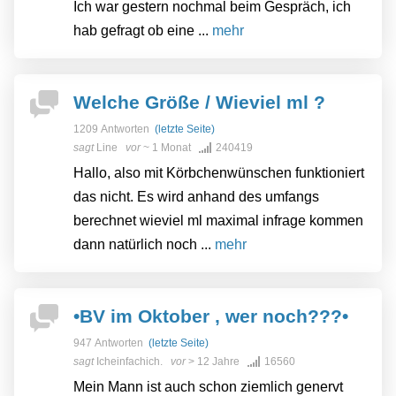
Ich war gestern nochmal beim Gespräch, ich
hab gefragt ob eine ...
mehr
Welche Größe / Wieviel ml ?
1209 Antworten
(letzte Seite)
sagt
Line
vor
~ 1 Monat
240419
Hallo, also mit Körbchenwünschen funktioniert
das nicht. Es wird anhand des umfangs
berechnet wieviel ml maximal infrage kommen
dann natürlich noch ...
mehr
•BV im Oktober , wer noch???•
947 Antworten
(letzte Seite)
sagt
Icheinfachich.
vor
> 12 Jahre
16560
Mein Mann ist auch schon ziemlich genervt