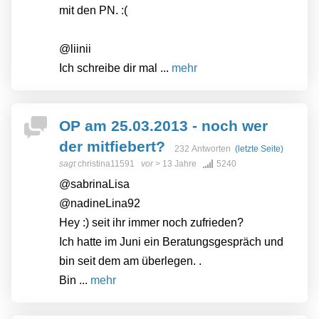
mit den PN. :(
@liinii
Ich schreibe dir mal ...
mehr
OP am 25.03.2013 - noch wer
der mitfiebert?
232 Antworten
(letzte Seite)
sagt
christina11591
vor
> 13 Jahre
5240
@sabrinaLisa
@nadineLina92
Hey :) seit ihr immer noch zufrieden?
Ich hatte im Juni ein Beratungsgespräch und
bin seit dem am überlegen. .
Bin ...
mehr