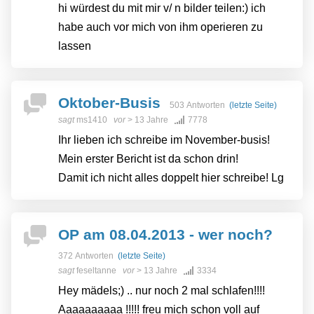
hi würdest du mit mir v/ n bilder teilen:) ich
habe auch vor mich von ihm operieren zu
lassen
Oktober-Busis
503 Antworten
(letzte Seite)
sagt
ms1410
vor
> 13 Jahre
7778
Ihr lieben ich schreibe im November-busis!
Mein erster Bericht ist da schon drin!
Damit ich nicht alles doppelt hier schreibe! Lg
OP am 08.04.2013 - wer noch?
372 Antworten
(letzte Seite)
sagt
feseltanne
vor
> 13 Jahre
3334
Hey mädels;) .. nur noch 2 mal schlafen!!!!
Aaaaaaaaaa !!!!! freu mich schon voll auf