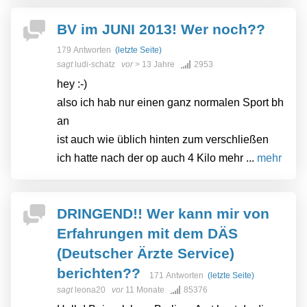
BV im JUNI 2013! Wer noch??
179 Antworten
(letzte Seite)
sagt
ludi-schatz
vor
> 13 Jahre
2953
hey :-)
also ich hab nur einen ganz normalen Sport bh
an
ist auch wie üblich hinten zum verschließen
ich hatte nach der op auch 4 Kilo mehr ...
mehr
DRINGEND!! Wer kann mir von
Erfahrungen mit dem DÄS
(Deutscher Ärzte Service)
berichten??
171 Antworten
(letzte Seite)
sagt
leona20
vor
11 Monate
85376