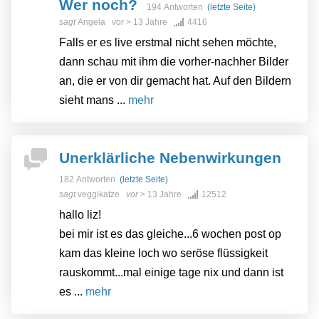
Wer noch?
194 Antworten
(letzte Seite)
sagt
Angela
vor
> 13 Jahre
4416
Falls er es live erstmal nicht sehen möchte,
dann schau mit ihm die vorher-nachher Bilder
an, die er von dir gemacht hat. Auf den Bildern
sieht mans ...
mehr
Unerklärliche Nebenwirkungen
182 Antworten
(letzte Seite)
sagt
veggikatze
vor
> 13 Jahre
12512
hallo liz!
bei mir ist es das gleiche...6 wochen post op
kam das kleine loch wo seröse flüssigkeit
rauskommt...mal einige tage nix und dann ist
es ...
mehr