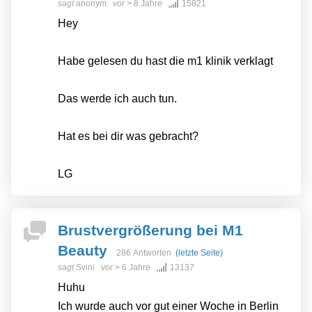
sagt
anonym
vor
> 8 Jahre
15821
Hey
Habe gelesen du hast die m1 klinik verklagt
Das werde ich auch tun.
Hat es bei dir was gebracht?
LG
Brustvergrößerung bei M1
Beauty
286 Antworten
(letzte Seite)
sagt
Svini
vor
> 6 Jahre
13137
Huhu
Ich wurde auch vor gut einer Woche in Berlin