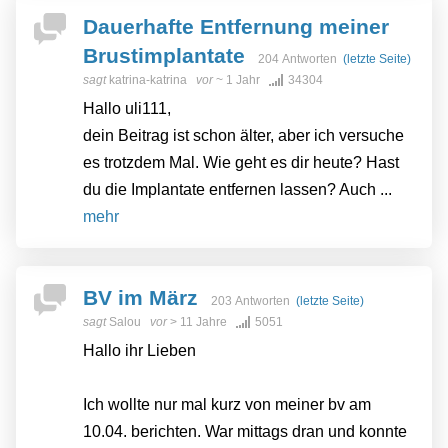
Dauerhafte Entfernung meiner
Brustimplantate
204 Antworten
(letzte Seite)
sagt
katrina-katrina
vor
~ 1 Jahr
34304
Hallo uli111,
dein Beitrag ist schon älter, aber ich versuche
es trotzdem Mal. Wie geht es dir heute? Hast
du die Implantate entfernen lassen? Auch ...
mehr
BV im März
203 Antworten
(letzte Seite)
sagt
Salou
vor
> 11 Jahre
5051
Hallo ihr Lieben
Ich wollte nur mal kurz von meiner bv am
10.04. berichten. War mittags dran und konnte