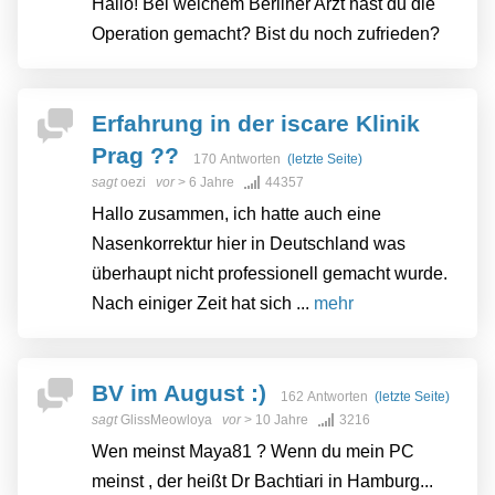
Hallo! Bei welchem ​​Berliner Arzt hast du die
Operation gemacht? Bist du noch zufrieden?
Erfahrung in der iscare Klinik
Prag ??
170 Antworten
(letzte Seite)
sagt
oezi
vor
> 6 Jahre
44357
Hallo zusammen, ich hatte auch eine
Nasenkorrektur hier in Deutschland was
überhaupt nicht professionell gemacht wurde.
Nach einiger Zeit hat sich ...
mehr
BV im August :)
162 Antworten
(letzte Seite)
sagt
GlissMeowloya
vor
> 10 Jahre
3216
Wen meinst Maya81 ? Wenn du mein PC
meinst , der heißt Dr Bachtiari in Hamburg...