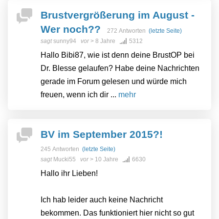
Brustvergrößerung im August -
Wer noch??
272 Antworten
(letzte Seite)
sagt
sunny94
vor
> 8 Jahre
5312
Hallo Bibi87, wie ist denn deine BrustOP bei
Dr. Blesse gelaufen? Habe deine Nachrichten
gerade im Forum gelesen und würde mich
freuen, wenn ich dir ...
mehr
BV im September 2015?!
245 Antworten
(letzte Seite)
sagt
Mucki55
vor
> 10 Jahre
6630
Hallo ihr Lieben!
Ich hab leider auch keine Nachricht
bekommen. Das funktioniert hier nicht so gut