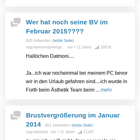
Wer hat noch seine BV im
Februar 2015????
935 Antworten
(letzte Seite)
sagt
keinennamenge...
vor
> 11 Jahre
18018
Hallöchen Datmoni....
Ja...ich war nocheinmal bei meinem PC bevor
wir in den Urlaub gefahren sind....ich wurde in
Fürth beim Ästhetik Team beim ...
mehr
Brustvergrößerung im Januar
2014
901 Antworten
(letzte Seite)
sagt
daniella
vor
> 11 Jahre
21197