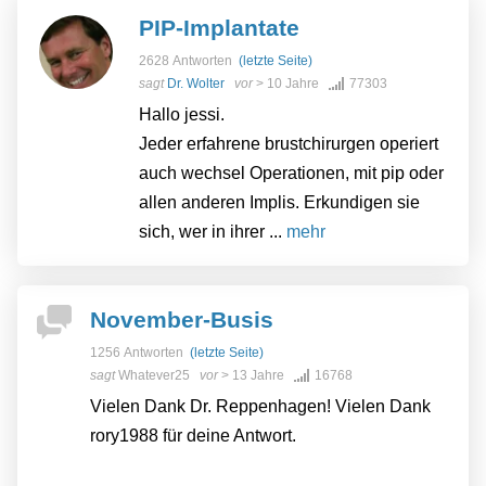
PIP-Implantate
2628 Antworten
(letzte Seite)
sagt
Dr. Wolter
vor
> 10 Jahre
77303
Hallo jessi.
Jeder erfahrene brustchirurgen operiert
auch wechsel Operationen, mit pip oder
allen anderen Implis. Erkundigen sie
sich, wer in ihrer ...
mehr
November-Busis
1256 Antworten
(letzte Seite)
sagt
Whatever25
vor
> 13 Jahre
16768
Vielen Dank Dr. Reppenhagen! Vielen Dank
rory1988 für deine Antwort.