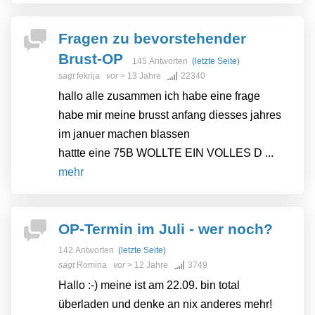
Fragen zu bevorstehender
Brust-OP
145 Antworten
(letzte Seite)
sagt
fekrija
vor
> 13 Jahre
22340
hallo alle zusammen ich habe eine frage
habe mir meine brusst anfang diesses jahres
im januer machen blassen
hattte eine 75B WOLLTE EIN VOLLES D ...
mehr
OP-Termin im Juli - wer noch?
142 Antworten
(letzte Seite)
sagt
Romina
vor
> 12 Jahre
3749
Hallo :-) meine ist am 22.09. bin total
überladen und denke an nix anderes mehr!