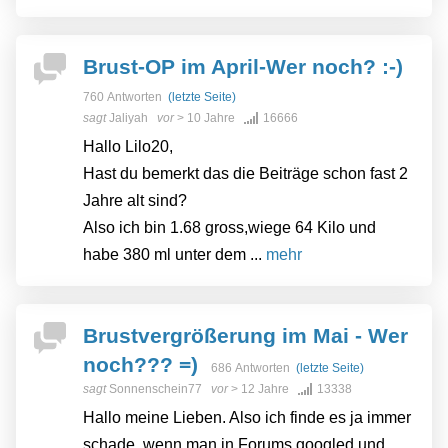
Brust-OP im April-Wer noch? :-)
760 Antworten
(letzte Seite)
sagt
Jaliyah
vor
> 10 Jahre
16666
Hallo Lilo20,
Hast du bemerkt das die Beiträge schon fast 2
Jahre alt sind?
Also ich bin 1.68 gross,wiege 64 Kilo und
habe 380 ml unter dem ...
mehr
Brustvergrößerung im Mai - Wer
noch??? =)
686 Antworten
(letzte Seite)
sagt
Sonnenschein77
vor
> 12 Jahre
13338
Hallo meine Lieben. Also ich finde es ja immer
schade, wenn man in Forums googled und