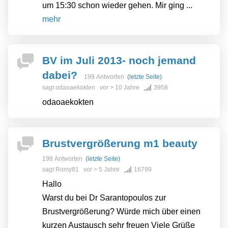
um 15:30 schon wieder gehen. Mir ging ...
mehr
BV im Juli 2013- noch jemand
dabei?
199 Antworten
(letzte Seite)
sagt
odaoaekokten
vor
> 10 Jahre
3958
odaoaekokten
Brustvergrößerung m1 beauty
198 Antworten
(letzte Seite)
sagt
Romy81
vor
> 5 Jahre
16799
Hallo
Warst du bei Dr Sarantopoulos zur
Brustvergrößerung? Würde mich über einen
kurzen Austausch sehr freuen Viele Grüße