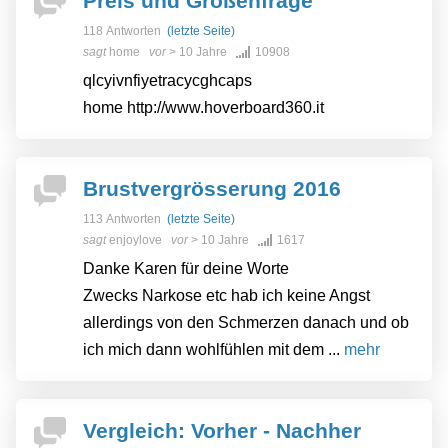
Preis und Größenfrage
118 Antworten
(letzte Seite)
sagt
home
vor
> 10 Jahre
10908
qlcyivnfiyetracycghcaps
home http://www.hoverboard360.it
Brustvergrösserung 2016
113 Antworten
(letzte Seite)
sagt
enjoylove
vor
> 10 Jahre
1617
Danke Karen für deine Worte
Zwecks Narkose etc hab ich keine Angst
allerdings von den Schmerzen danach und ob
ich mich dann wohlfühlen mit dem ...
mehr
Vergleich: Vorher - Nachher