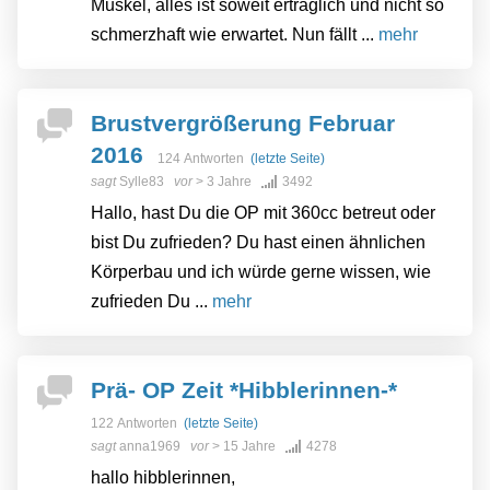
Muskel, alles ist soweit erträglich und nicht so
schmerzhaft wie erwartet. Nun fällt ...
mehr
Brustvergrößerung Februar
2016
124 Antworten
(letzte Seite)
sagt
Sylle83
vor
> 3 Jahre
3492
Hallo, hast Du die OP mit 360cc betreut oder
bist Du zufrieden? Du hast einen ähnlichen
Körperbau und ich würde gerne wissen, wie
zufrieden Du ...
mehr
Prä- OP Zeit *Hibblerinnen-*
122 Antworten
(letzte Seite)
sagt
anna1969
vor
> 15 Jahre
4278
hallo hibblerinnen,