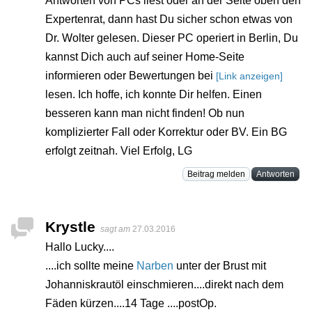
Antworten von PCs liest oder an der Seite oben den
Expertenrat, dann hast Du sicher schon etwas von
Dr. Wolter gelesen. Dieser PC operiert in Berlin, Du
kannst Dich auch auf seiner Home-Seite
informieren oder Bewertungen bei
[Link anzeigen]
lesen. Ich hoffe, ich konnte Dir helfen. Einen
besseren kann man nicht finden! Ob nun
komplizierter Fall oder Korrektur oder BV. Ein BG
erfolgt zeitnah. Viel Erfolg, LG
Beitrag melden
Antworten
Krystle
sagt am
27.03.2016
Hallo Lucky....
....ich sollte meine
Narben
unter der Brust mit
Johanniskrautöl einschmieren....direkt nach dem
Fäden kürzen....14 Tage ....postOp.