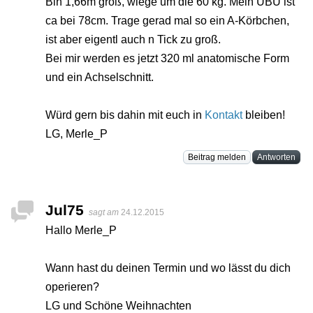
Bin 1,66m groß, wiege um die 60 kg. Mein UBU ist
ca bei 78cm. Trage gerad mal so ein A-Körbchen,
ist aber eigentl auch n Tick zu groß.
Bei mir werden es jetzt 320 ml anatomische Form
und ein Achselschnitt.
Würd gern bis dahin mit euch in
Kontakt
bleiben!
LG, Merle_P
Beitrag melden
Antworten
Jul75
sagt am
24.12.2015
Hallo Merle_P
Wann hast du deinen Termin und wo lässt du dich
operieren?
LG und Schöne Weihnachten