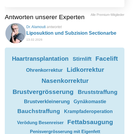
Alle Premium-Mitglieder
Antworten unserer Experten
Dr. Alamouti
antwortet
Liposuktion und Subzision Sectionarbe
13.02.2026
Facelift
Haartransplantation
Stirnlift
Lidkorrektur
Ohrenkorrektur
Nasenkorrektur
Brustvergrösserung
Bruststraffung
Brustverkleinerung
Gynäkomastie
Bauchstraffung
Krampfaderoperation
Fettabsaugung
Verödung Besenreiser
Penisvergrösserung mit Eigenfett