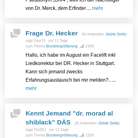
von Dr. Merck, dem Erfinder ...
mehr
Frage Dr. Hecker
48 Antworten
(letzte Seite)
sagt
Zissi74
vor
11 Tage
zum Thema
Brustvergrößerung
2300
Hallo, ich habe im August ein Facelift inkl
Liedkorrektur bei DR. Hecker in Stuttgart.
Kann sich jemand zwecks
Erfahrungsaustausch bei mir melden?.. ...
mehr
Kennt Jemand "dr. morad al
shiblack" DÄS
28 Antworten
(letzte Seite)
sagt
Tini851
vor
13 Tage
zum Thema
Brustvergrößerung
1200