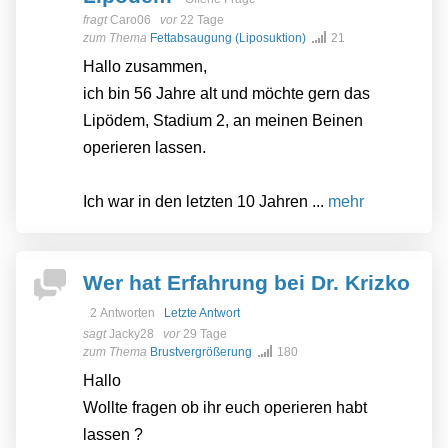
fragt
Caro06
vor
22 Tage
zum Thema
Fettabsaugung (Liposuktion)
21
Hallo zusammen,
ich bin 56 Jahre alt und möchte gern das
Lipödem, Stadium 2, an meinen Beinen
operieren lassen.
Ich war in den letzten 10 Jahren ...
mehr
Wer hat Erfahrung bei Dr. Krizko
2 Antworten
Letzte Antwort
sagt
Jacky28
vor
29 Tage
zum Thema
Brustvergrößerung
180
Hallo
Wollte fragen ob ihr euch operieren habt
lassen ?