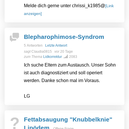
Melde dich gerne unter chrissi_k1985@
[Link
anzeigen]
Blepharophimose-Syndrom
5 Antworten
Letzte Antwort
sagt
Claudia0815
vor
20 Tage
zum Thema
Lidkorrektur
2083
Ich suche Eltern zum Austausch. Unser Sohn
ist auch diagnostiziert und soll operiert
werden. Danke schon mal im Voraus.
LG
?
Fettabsaugung "Knubbelknie"
Lipödem
Offene Frage