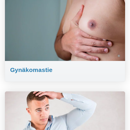
©
Gynäkomastie