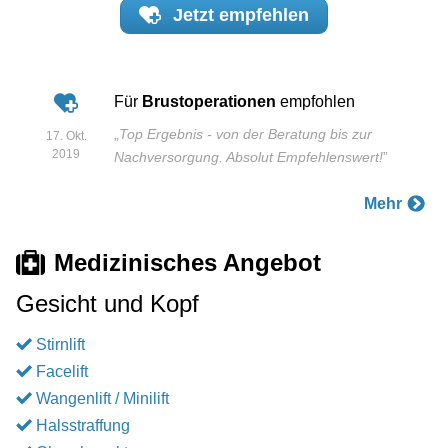
Jetzt
empfehlen
Für
Brustoperationen
empfohlen
„
Top Ergebnis - von der Beratung bis zur
17. Okt.
2019
Nachversorgung. Absolut Empfehlenswert!
”
Mehr
Medizinisches Angebot
Gesicht und Kopf
Stirnlift
Facelift
Wangenlift / Minilift
Halsstraffung