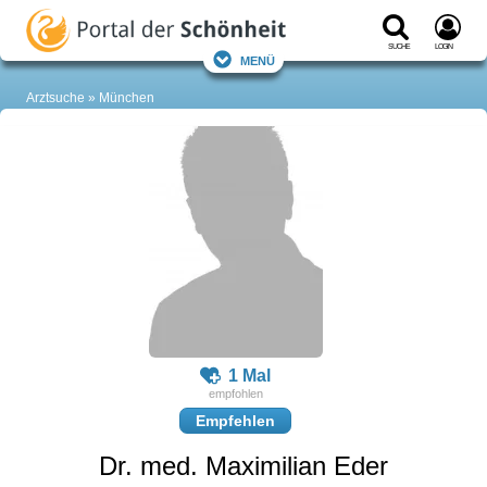
Suche
Login
Menü
Arztsuche
München
1 Mal
Empfehlen
Dr. med. Maximilian Eder