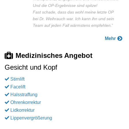
Und die OP-Ergebnisse sind spitze!
Fast schade, dass das wohl meine letzte OP
bei Dr. Weihrauch war. Ich kann ihn und sein
Team auf jeden Fall wärmstens empfehlen.
”
Mehr
Medizinisches Angebot
Gesicht und Kopf
Stirnlift
Facelift
Halsstraffung
Ohrenkorrektur
Lidkorrektur
Lippenvergrößerung