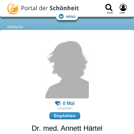
Suche
Login
Menü
Arztsuche
0 Mal
Empfehlen
Dr. med. Annett Härtel