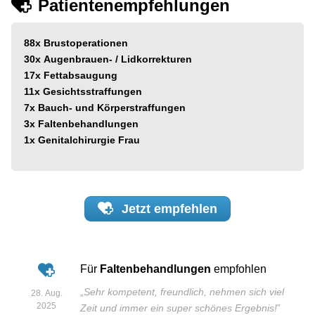
Patientenempfehlungen
88x
Brustoperationen
30x
Augenbrauen- / Lidkorrekturen
17x
Fettabsaugung
11x
Gesichtsstraffungen
7x
Bauch- und Körperstraffungen
3x
Faltenbehandlungen
1x
Genitalchirurgie Frau
Jetzt
empfehlen
Für
Faltenbehandlungen
empfohlen
„
Sehr kompetent, freundlich, nehmen sich viel
28. Aug.
2025
Zeit und immer ein super schönes Ergebnis!
”