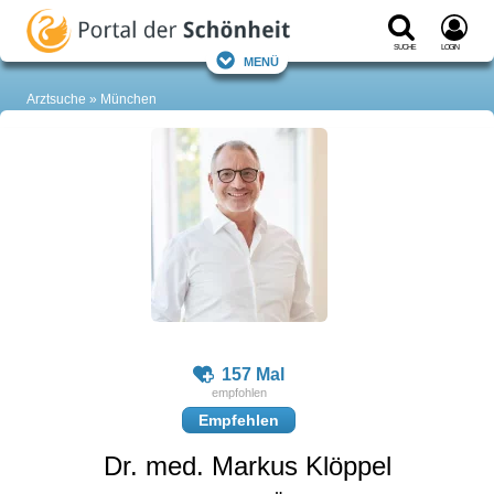
Suche
Login
Menü
Arztsuche
München
157 Mal
Empfehlen
Dr. med. Markus Klöppel