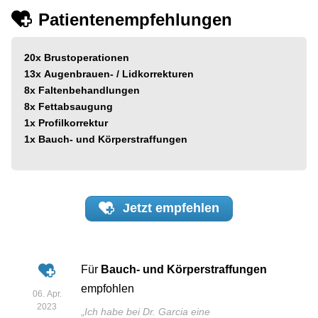
Patientenempfehlungen
20x
Brustoperationen
13x
Augenbrauen- / Lidkorrekturen
8x
Faltenbehandlungen
8x
Fettabsaugung
1x
Profilkorrektur
1x
Bauch- und Körperstraffungen
Jetzt
empfehlen
Für
Bauch- und Körperstraffungen
empfohlen
06. Apr.
2023
„
Ich habe bei Dr. Garcia eine