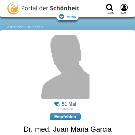
Suche
Login
Menü
Arztsuche
München
51 Mal
Empfehlen
Dr. med. Juan Maria Garcia