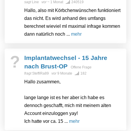
sagt
Line
vor
~ 1 Monat
240519
Hallo, also mit Körbchenwünschen funktioniert
das nicht. Es wird anhand des umfangs
berechnet wieviel ml maximal infrage kommen
dann natürlich noch ...
mehr
?
Implantatwechsel - 15 Jahre
nach Brust-OP
Offene Frage
fragt
SteffiRa89
vor
9 Monate
182
Hallo zusammen,
lange lange ist es her aber ich habe es
dennoch geschafft, mich mit meinem alten
Account einzuloggen yay!
Ich hatte vor ca. 15 ...
mehr