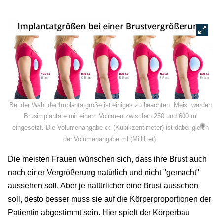
Bei der Wahl der Implantatgröße ist einiges zu beachten. Meist werden
Brusimplantate mit einem Volumen zwischen 250 und 600 ml
©
eingesetzt. D
ie Volumenangabe cc (Kubikzentimeter) ist dabei gleich
der Volumenangabe ml (Milliliter).
Die meisten Frauen wünschen sich, dass ihre Brust auch
nach einer Vergrößerung natürlich und nicht "gemacht"
aussehen soll. Aber je natürlicher eine Brust aussehen
soll, desto besser muss sie auf die Körperproportionen der
Patientin abgestimmt sein. Hier spielt der Körperbau