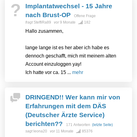
?
Implantatwechsel - 15 Jahre
nach Brust-OP
Offene Frage
fragt
SteffiRa89
vor
9 Monate
182
Hallo zusammen,
lange lange ist es her aber ich habe es
dennoch geschafft, mich mit meinem alten
Account einzuloggen yay!
Ich hatte vor ca. 15 ...
mehr
DRINGEND!! Wer kann mir von
Erfahrungen mit dem DÄS
(Deutscher Ärzte Service)
berichten??
171 Antworten
(letzte Seite)
sagt
leona20
vor
11 Monate
85376