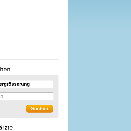
chen
ärzte