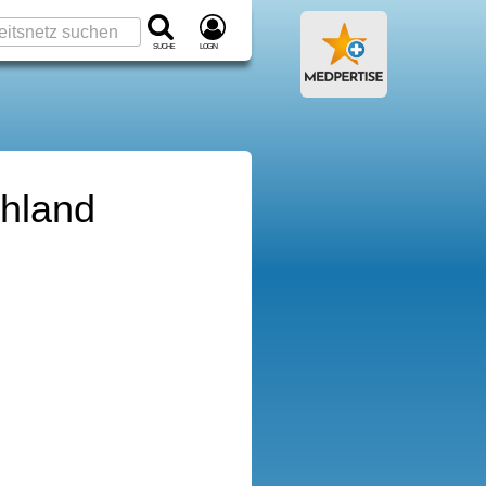
Suche
Login
chland