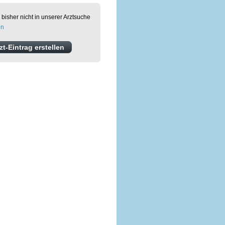
 bisher nicht in unserer Arztsuche
en
t-Eintrag erstellen