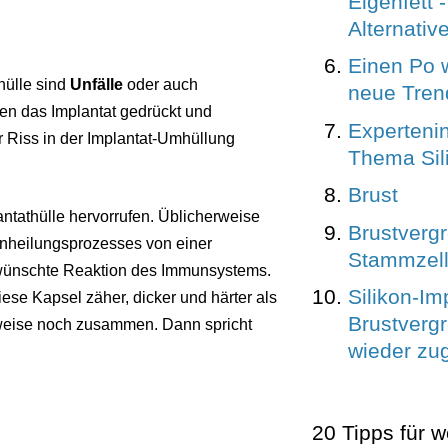
Eigenfett -
Alternativ
Einen Po w
hülle sind
Unfälle
oder auch
neue Tren
nen das Implantat gedrückt und
Experteni
r Riss in der Implantat-Umhüllung
Thema Sil
Brust
tathülle hervorrufen. Üblicherweise
Brustverg
inheilungsprozesses von einer
Stammzel
rwünschte Reaktion des Immunsystems.
Silikon-Im
iese Kapsel zäher, dicker und härter als
Brustverg
rweise noch zusammen. Dann spricht
wieder zu
20 Tipps für w