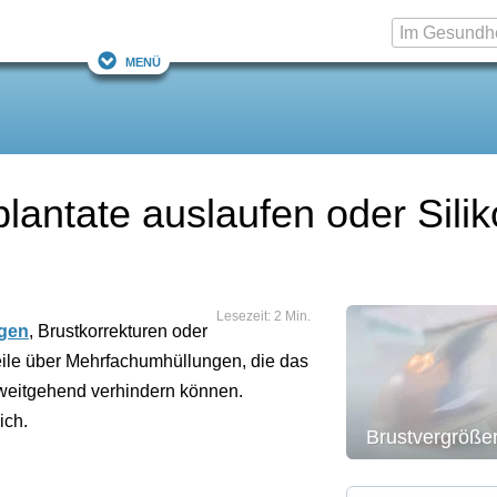
Menü
lantate auslaufen oder Sili
Lesezeit: 2 Min.
gen
, Brustkorrekturen oder
ile über Mehrfachumhüllungen, die das
 weitgehend verhindern können.
ich.
Brustvergröße