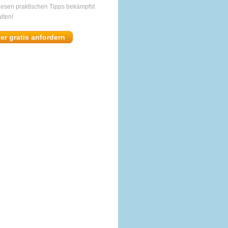
diesen praktischen Tipps bekämpfst
lten!
ier gratis anfordern