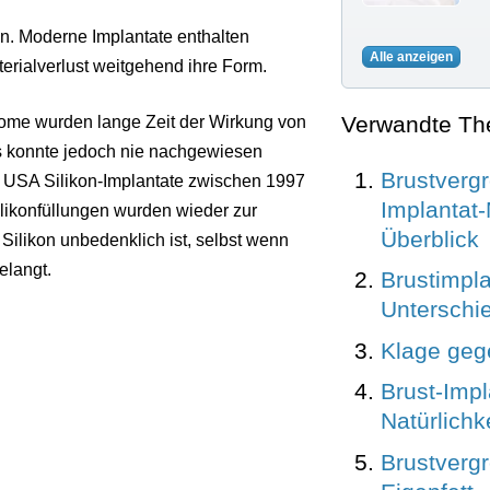
en. Moderne Implantate enthalten
Alle anzeigen
erialverlust weitgehend ihre Form.
Verwandte T
ome wurden lange Zeit der Wirkung von
es konnte jedoch nie nachgewiesen
Brustverg
USA Silikon-Implantate zwischen 1997
Implantat-
ilikonfüllungen wurden wieder zur
Überblick
ilikon unbedenklich ist, selbst wenn
elangt.
Brustimpla
Unterschi
Klage geg
Brust-Impl
Natürlich
Brustverg