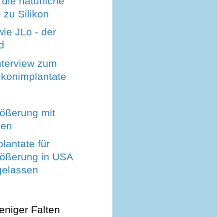
 die natürliche
e zu Silikon
ie JLo - der
d
nterview zum
ikonimplantate
rößerung mit
len
plantate für
rößerung in USA
gelassen
eniger Falten