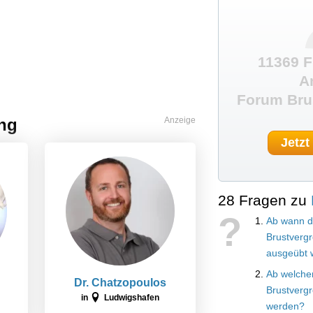
11369 F
A
Forum Bru
ung
Anzeige
Jetzt
28 Fragen zu
?
Ab wann d
Brustverg
ausgeübt 
Ab welche
Dr. Chatzopoulos
Brustverg
in
Ludwigshafen
werden?