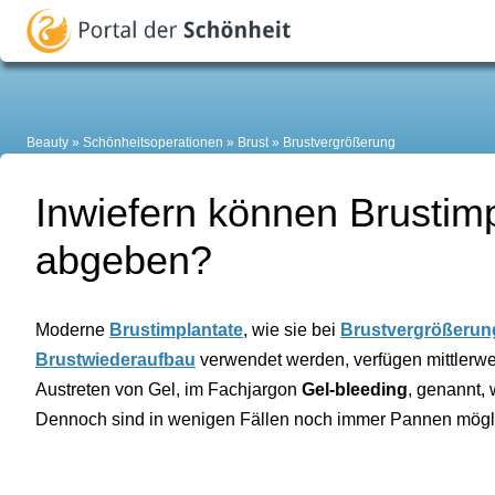
Beauty
Schönheitsoperationen
Brust
Brustvergrößerung
Inwiefern können Brustimp
abgeben?
Moderne
Brustimplantate
, wie sie bei
Brustvergrößerun
Brustwiederaufbau
verwendet werden, verfügen mittlerwe
Austreten von Gel, im Fachjargon
Gel-bleeding
, genannt,
Dennoch sind in wenigen Fällen noch immer Pannen mögl