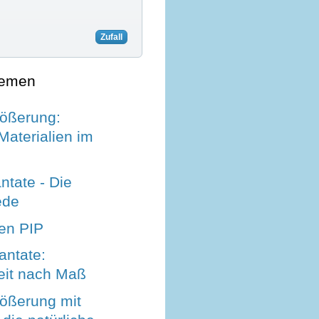
Zufall
hemen
rößerung:
Materialien im
ntate - Die
ede
en PIP
antate:
keit nach Maß
rößerung mit