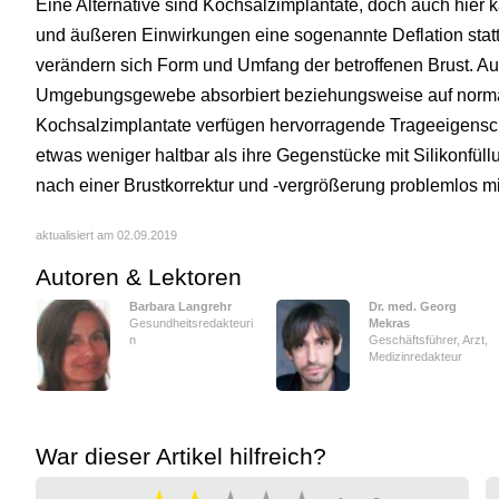
Eine Alternative sind Kochsalzimplantate, doch auch hier
und äußeren Einwirkungen eine sogenannte Deflation stattf
verändern sich Form und Umfang der betroffenen Brust. A
Umgebungsgewebe absorbiert beziehungsweise auf nor
Kochsalzimplantate verfügen hervorragende Trageeigensch
etwas weniger haltbar als ihre Gegenstücke mit Silikonfül
nach einer Brustkorrektur und -vergrößerung problemlos mit
aktualisiert am 02.09.2019
Autoren & Lektoren
Barbara Langrehr
Dr. med. Georg
Gesundheitsredakteuri
Mekras
n
Geschäftsführer, Arzt,
Medizinredakteur
War dieser Artikel hilfreich?