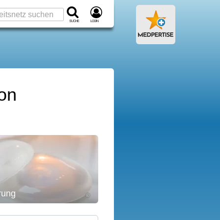
Suche
Login
kon
rung
©