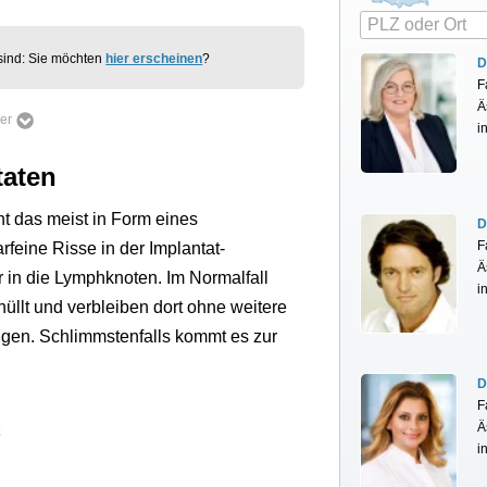
t sind: Sie möchten
hier erscheinen
?
D
F
Ä
mer
i
taten
ht das meist in Form eines
D
F
rfeine Risse in der Implantat-
Ä
in die Lymphknoten. Im Normalfall
i
llt und verbleiben dort ohne weitere
igen. Schlimmstenfalls kommt es zur
D
F
Ä
i