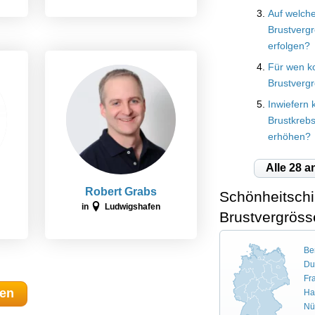
Auf welch
Brustverg
erfolgen?
Für wen k
Brustverg
Inwiefern 
Brustkrebs
erhöhen?
Alle 28 a
Robert Grabs
Schönheitschir
in
Ludwigshafen
Brustvergröss
Ber
Du
Fr
gen
Ha
Nü