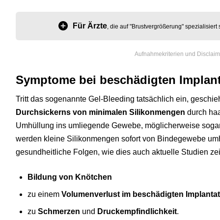
Für Ärzte
, die auf "Brustvergrößerung" spezialisier
Aufnahmekriterien und Disclai
Symptome bei beschädigten Implan
Tritt das sogenannte Gel-Bleeding tatsächlich ein, geschie
Durchsickerns von minimalen Silikonmengen
durch haa
Umhüllung ins umliegende Gewebe, möglicherweise sogar 
werden kleine Silikonmengen sofort von Bindegewebe umhü
gesundheitliche Folgen, wie dies auch aktuelle Studien ze
Bildung von Knötchen
zu einem
Volumenverlust im beschädigten Implantat
zu
Schmerzen
und
Druckempfindlichkeit
.