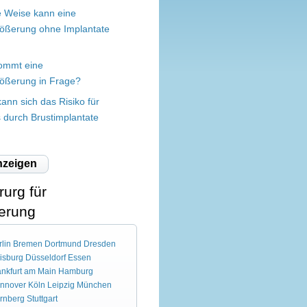
e Weise kann eine
rößerung ohne Implantate
ommt eine
rößerung in Frage?
kann sich das Risiko für
 durch Brustimplantate
nzeigen
urg für
erung
lin
Bremen
Dortmund
Dresden
isburg
Düsseldorf
Essen
ankfurt am Main
Hamburg
nnover
Köln
Leipzig
München
rnberg
Stuttgart