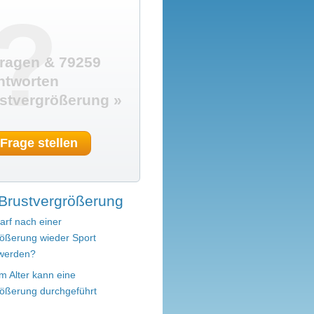
?
ragen & 79259
ntworten
stvergrößerung »
 Frage stellen
Brustvergrößerung
arf nach einer
rößerung wieder Sport
werden?
m Alter kann eine
rößerung durchgeführt