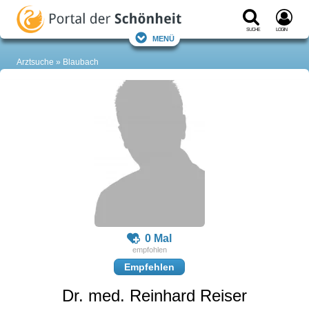
Suche
Login
Menü
Arztsuche
Blaubach
0 Mal
Empfehlen
Dr. med. Reinhard Reiser