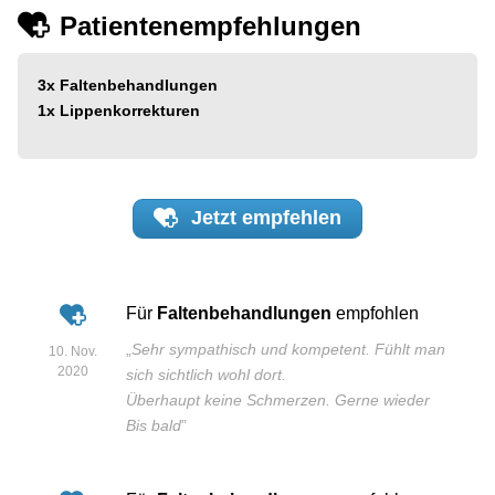
Patientenempfehlungen
3x
Faltenbehandlungen
1x
Lippenkorrekturen
Jetzt
empfehlen
Für
Faltenbehandlungen
empfohlen
„
Sehr sympathisch und kompetent. Fühlt man
10. Nov.
2020
sich sichtlich wohl dort.
Überhaupt keine Schmerzen. Gerne wieder
Bis bald
”