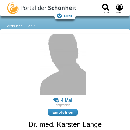
Suche
Login
Menü
Arztsuche
Berlin
4 Mal
Empfehlen
Dr. med. Karsten Lange