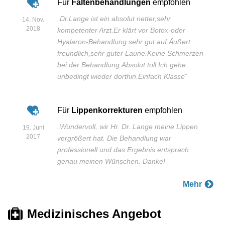
Für
Faltenbehandlungen
empfohlen
„
Dr.Lange ist ein absolut netter,sehr
14. Nov.
2018
kompetenter Arzt.Er klärt vor Botox-oder
Hyalaron-Behandlung sehr gut auf.Äußert
freundlich,sehr guter Laune.Keine Schmerzen
bei der Behandlung.Absolut toll.Ich gehe
unbedingt wieder dorthin.Einfach Klasse
”
Für
Lippenkorrekturen
empfohlen
„
Wundervoll, wir Hr. Dr. Lange meine Lippen
19. Juni
2017
vergrößert hat. Die Behandlung war
professionell und das Ergebnis entsprach
genau meinen Wünschen. Danke!
”
Mehr
Medizinisches Angebot