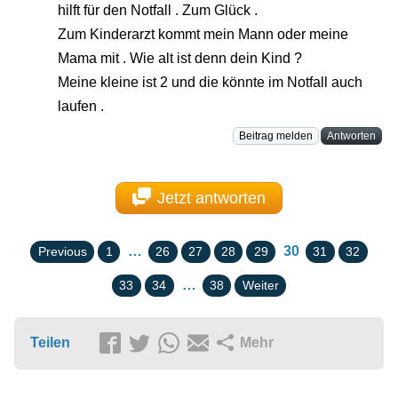
hilft für den Notfall . Zum Glück .
Zum Kinderarzt kommt mein Mann oder meine
Mama mit . Wie alt ist denn dein Kind ?
Meine kleine ist 2 und die könnte im Notfall auch
laufen .
Beitrag melden
Antworten
Jetzt antworten
…
30
Previous
1
26
27
28
29
31
32
…
33
34
38
Weiter
Teilen
Mehr