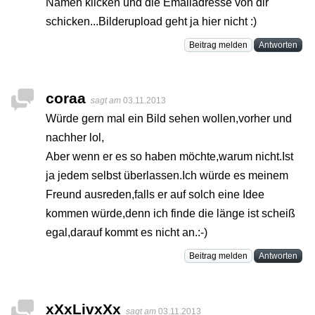
Namen klicken und die Emailadresse von dir
schicken...Bilderupload geht ja hier nicht :)
Beitrag melden
Antworten
coraa
sagt am
03.11.2013
Würde gern mal ein Bild sehen wollen,vorher und
nachher lol,
Aber wenn er es so haben möchte,warum nicht.Ist
ja jedem selbst überlassen.Ich würde es meinem
Freund ausreden,falls er auf solch eine Idee
kommen würde,denn ich finde die länge ist scheiß
egal,darauf kommt es nicht an.:-)
Beitrag melden
Antworten
xXxLivxXx
sagt am
03.11.2013