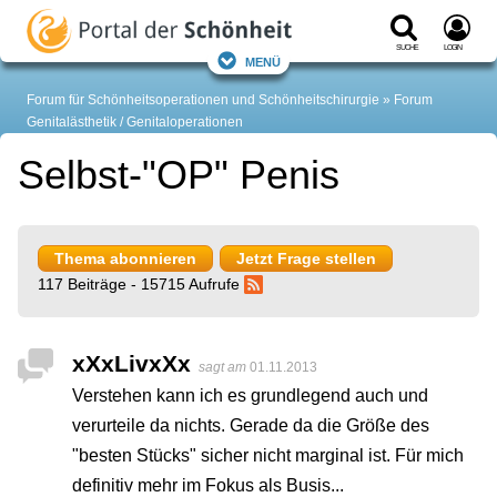
Suche
Login
Menü
Forum für Schönheitsoperationen und Schönheitschirurgie
Forum
Genitalästhetik / Genitaloperationen
Selbst-"OP" Penis
Thema abonnieren
Jetzt Frage stellen
117 Beiträge - 15715 Aufrufe
xXxLivxXx
sagt am
01.11.2013
Verstehen kann ich es grundlegend auch und
verurteile da nichts. Gerade da die Größe des
"besten Stücks" sicher nicht marginal ist. Für mich
definitiv mehr im Fokus als Busis...