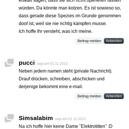
eiskalt sagen, dass sie sich nciht operieren lassen
würden. Da könnte man kotzen. Es ist sowieso so,
dass gerade diese Spezies im Grunde genommen
doof ist, weil sie nie richtig kämpfen musse.
Ich hoffe Ihr versteht, was ich meine.
Beitrag melden
Antworten
pucci
sagt am
01.11.2013
Neben jedem namen steht (private Nachricht).
Drauf drücken, schreiben, abschicken und
derjenige bekommt eine e-mail.
Beitrag melden
Antworten
Simsalabim
sagt am
01.11.2013
Na ich hoffe hier keine Dame "Elektrotitten" :D