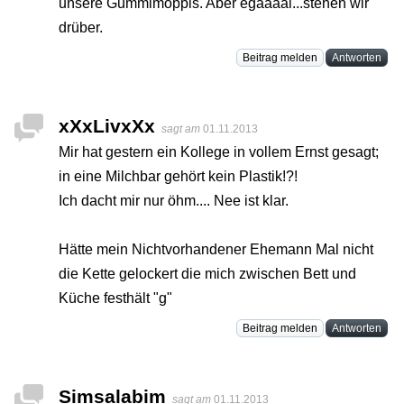
unsere Gummimöppis. Aber egaaaal...stehen wir
drüber.
Beitrag melden
Antworten
xXxLivxXx
sagt am
01.11.2013
Mir hat gestern ein Kollege in vollem Ernst gesagt;
in eine Milchbar gehört kein Plastik!?!
Ich dacht mir nur öhm.... Nee ist klar.
Hätte mein Nichtvorhandener Ehemann Mal nicht
die Kette gelockert die mich zwischen Bett und
Küche festhält "g"
Beitrag melden
Antworten
Simsalabim
sagt am
01.11.2013