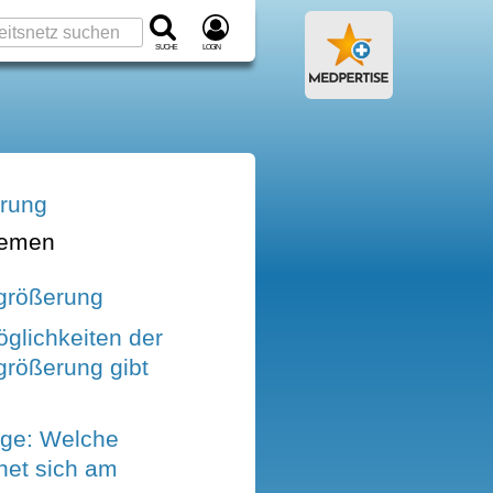
Suche
Login
erung
hemen
größerung
glichkeiten der
größerung gibt
ege: Welche
net sich am