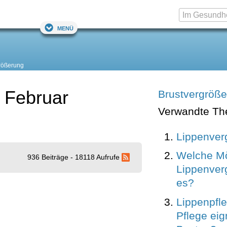
Menü
rößerung
 Februar
Brustvergröß
Verwandte T
Lippenver
Welche Mö
936 Beiträge - 18118 Aufrufe
Lippenver
es?
Lippenpfl
Pflege eig