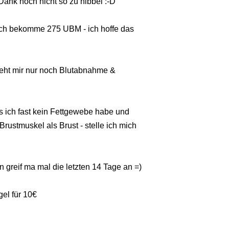
i Dank noch nicht so zu hibbel :-D
 ich bekomme 275 UBM - ich hoffe das
 steht mir nur noch Blutabnahme &
ich fast kein Fettgewebe habe und
ustmuskel als Brust - stelle ich mich
 greif ma mal die letzten 14 Tage an =)
gel für 10€