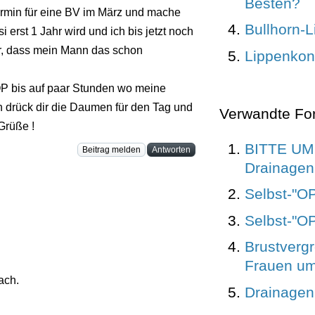
Besten?
Termin für eine BV im März und mache
Bullhorn-Lif
 erst 1 Jahr wird und ich bis jetzt noch
war, dass mein Mann das schon
Lippenkon
 OP bis auf paar Stunden wo meine
ch drück dir die Daumen für den Tag und
Verwandte Fo
 Grüße !
BITTE UM
Beitrag melden
Antworten
Drainagen 
Selbst-"O
Selbst-"O
Brustverg
Frauen um
ach.
Drainagen