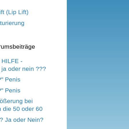
t (Lip Lift)
turierung
rumsbeiträge
 HILFE -
ja oder nein ???
P" Penis
P" Penis
rößerung bei
 die 50 oder 60
? Ja oder Nein?