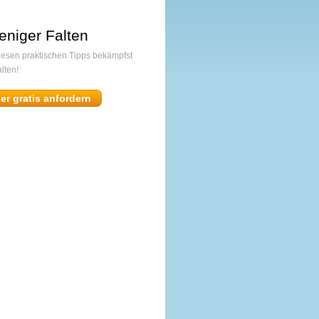
eniger Falten
diesen praktischen Tipps bekämpfst
lten!
ier gratis anfordern