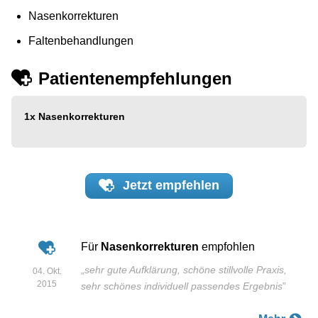
Nasenkorrekturen
Faltenbehandlungen
Patientenempfehlungen
1x
Nasenkorrekturen
Jetzt
empfehlen
Für
Nasenkorrekturen
empfohlen
„
sehr gute Aufklärung, schöne stillvolle Praxis,
04. Okt.
2015
sehr schönes individuell passendes Ergebnis
”