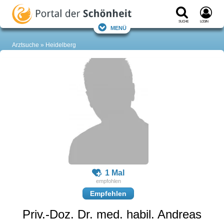
Suche
Login
Menü
Arztsuche
Heidelberg
1 Mal
Empfehlen
Priv.-Doz. Dr. med. habil. Andreas