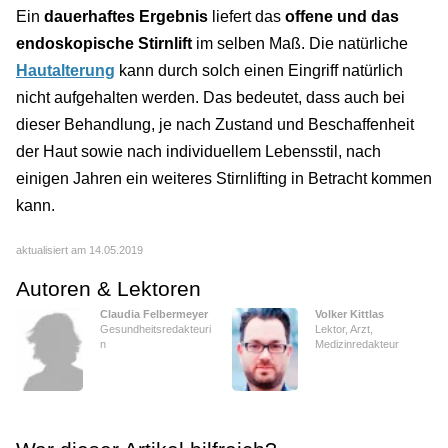
Ein
dauerhaftes Ergebnis
liefert das
offene und das
endoskopische Stirnlift
im selben Maß. Die natürliche
Hautalterung
kann durch solch einen Eingriff natürlich
nicht aufgehalten werden. Das bedeutet, dass auch bei
dieser Behandlung, je nach Zustand und Beschaffenheit
der Haut sowie nach individuellem Lebensstil, nach
einigen Jahren ein weiteres Stirnlifting in Betracht kommen
kann.
aktualisiert am 14.05.2019
Autoren & Lektoren
Claudia Felbermeyer
Volker Kittlas
Gesundheitsredakteuri
Lektor, Arzt,
n
Medizinredakteur