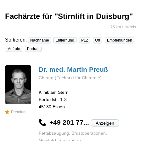
Fachärzte für "Stirnlift in Duisburg"
75 km Umkreis
Sortieren:
Nachname
Entfernung
PLZ
Ort
Empfehlungen
Aufrufe
Portrait
Dr. med. Martin
Preuß
Chirurg (Facharzt für Chirurgie)
Klinik am Stern
Bertoldstr. 1-3
45130
Essen
Premium
+49 201 77...
Anzeigen
Fettabsaugung, Brustoperationen,
Genitalchirurgie Frau